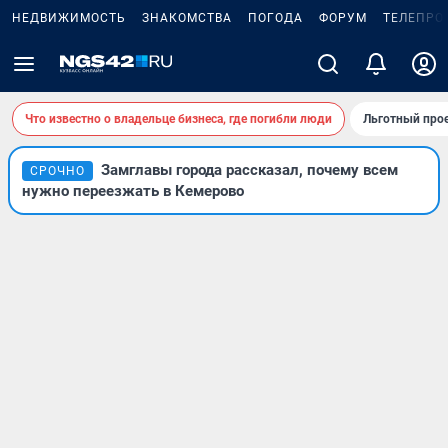
НЕДВИЖИМОСТЬ
ЗНАКОМСТВА
ПОГОДА
ФОРУМ
ТЕЛЕПРО
Что известно о владельце бизнеса, где погибли люди
Льготный прое
Замглавы города рассказал, почему всем
СРОЧНО
нужно переезжать в Кемерово