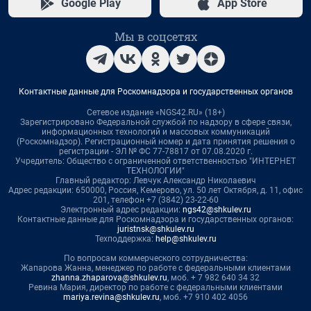
Google Play
App Store
Мы в соцсетях
Контактные данные для Роскомнадзора и государственных органов
Сетевое издание «NGS42.RU» (18+)
Зарегистрировано Федеральной службой по надзору в сфере связи,
информационных технологий и массовых коммуникаций
(Роскомнадзор). Регистрационный номер и дата принятия решения о
регистрации - ЭЛ № ФС 77-78817 от 07.08.2020 г.
Учредитель: Общество с ограниченной ответственностью "ИНТЕРНЕТ
ТЕХНОЛОГИИ"
Главный редактор: Левчук Александр Николаевич
Адрес редакции: 650000, Россия, Кемерово, ул. 50 лет Октября, д. 11, офис
201, телефон +7 (3842) 23-22-60
Электронный адрес редакции:
ngs42@shkulev.ru
Контактные данные для Роскомнадзора и государственных органов:
juristnsk@shkulev.ru
Техподдержка:
help@shkulev.ru
По вопросам коммерческого сотрудничества:
Жапарова Жанна, менеджер по работе с федеральными клиентами
zhanna.zhaparova@shkulev.ru
, моб. + 7 982 640 34 32
Ревина Мария, директор по работе с федеральными клиентами
mariya.revina@shkulev.ru
, моб. +7 910 402 4056