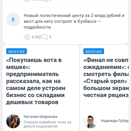
Новый логистический центр за 2 млрд рублей и
5
мост для него отстроят в Кузбассе —
подробности
6 352
5
МНЕНИЕ
МНЕНИЕ
«Покупаешь кота в
«Финал не совпа
мешке»:
ожиданиями»: с
предприниматель
смотреть филь
рассказала, как на
«Старый орел» 
самом деле устроен
большом экран
бизнес со складами
честная реценз
дешевых товаров
Наталья Шорохова
Надежда Губарь
Открыла кофейную точку на
деньги соцразвития