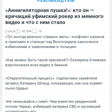
РЕКОМЕНДУЕМ
«Аннигиляторная пушка!»: кто он —
кричащий уфимский рокер из мемного
видео и что с ним стало
2 часа
42 364
16
«Тут иногда реально страшно жить»: конфликт казаков
и приезжих в станице под Волгоградом закончился
избиениями и заявлениями в полицию
«Как можно быть такой красивой?» Екатерина Климова
взволновала всех видео в бикини
«Отвратительный процесс»: подписчики захейтили
актрису Катерину Шпицу, показавшую, как она кормит
сына грудью
«Не связывайся с ним!» Чем известен ревдинский
гопник Черкас, избивший ветерана СВО и грозивший
«отпетушить» его