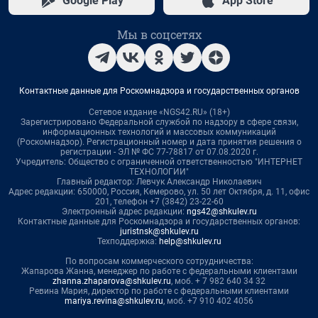
Google Play
App Store
Мы в соцсетях
Контактные данные для Роскомнадзора и государственных органов
Сетевое издание «NGS42.RU» (18+)
Зарегистрировано Федеральной службой по надзору в сфере связи,
информационных технологий и массовых коммуникаций
(Роскомнадзор). Регистрационный номер и дата принятия решения о
регистрации - ЭЛ № ФС 77-78817 от 07.08.2020 г.
Учредитель: Общество с ограниченной ответственностью "ИНТЕРНЕТ
ТЕХНОЛОГИИ"
Главный редактор: Левчук Александр Николаевич
Адрес редакции: 650000, Россия, Кемерово, ул. 50 лет Октября, д. 11, офис
201, телефон +7 (3842) 23-22-60
Электронный адрес редакции:
ngs42@shkulev.ru
Контактные данные для Роскомнадзора и государственных органов:
juristnsk@shkulev.ru
Техподдержка:
help@shkulev.ru
По вопросам коммерческого сотрудничества:
Жапарова Жанна, менеджер по работе с федеральными клиентами
zhanna.zhaparova@shkulev.ru
, моб. + 7 982 640 34 32
Ревина Мария, директор по работе с федеральными клиентами
mariya.revina@shkulev.ru
, моб. +7 910 402 4056