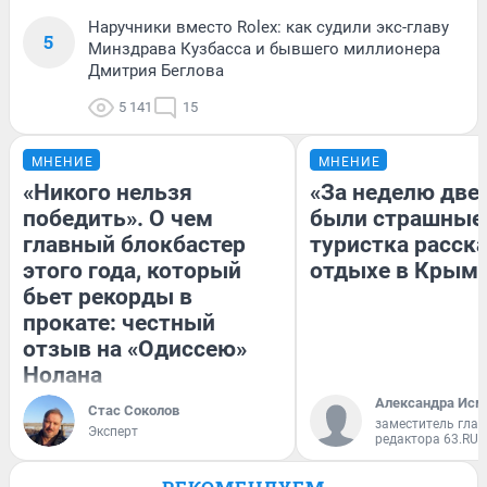
Наручники вместо Rolex: как судили экс-главу
5
Минздрава Кузбасса и бывшего миллионера
Дмитрия Беглова
5 141
15
МНЕНИЕ
МНЕНИЕ
«Никого нельзя
«За неделю две
победить». О чем
были страшные
главный блокбастер
туристка расска
этого года, который
отдыхе в Крым
бьет рекорды в
прокате: честный
отзыв на «Одиссею»
Нолана
Александра Исм
Стас Соколов
заместитель глав
Эксперт
редактора 63.RU