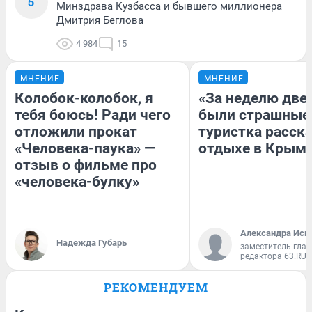
5
Минздрава Кузбасса и бывшего миллионера
Дмитрия Беглова
4 984
15
МНЕНИЕ
МНЕНИЕ
Колобок-колобок, я
«За неделю две
тебя боюсь! Ради чего
были страшные
отложили прокат
туристка расска
«Человека-паука» —
отдыхе в Крым
отзыв о фильме про
«человека-булку»
Александра Исм
Надежда Губарь
заместитель глав
редактора 63.RU
РЕКОМЕНДУЕМ