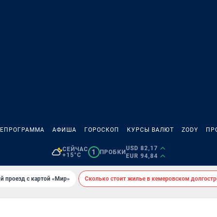
ЛЕПРОГРАММА
АФИША
ГОРОСКОП
КУРСЫ ВАЛЮТ
ZODY
ПР
USD 82,17
СЕЙЧАС
1
ПРОБКИ
+15°C
EUR 94,84
й проезд с картой «Мир»
Сколько стоит жилье в кемеровском долгостр