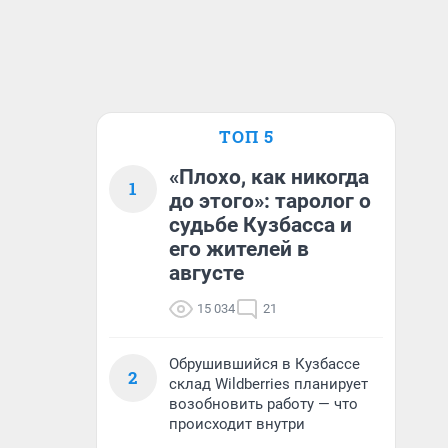
ТОП 5
«Плохо, как никогда
1
до этого»: таролог о
судьбе Кузбасса и
его жителей в
августе
15 034
21
Обрушившийся в Кузбассе
2
склад Wildberries планирует
возобновить работу — что
происходит внутри