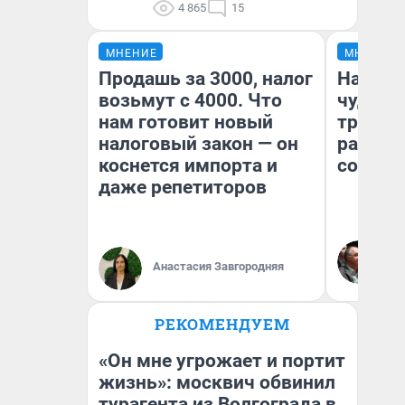
4 865
15
МНЕНИЕ
МНЕНИЕ
Продашь за 3000, налог
Наслед
возьмут с 4000. Что
чудом 
нам готовит новый
трансп
налоговый закон — он
разнес
коснется импорта и
советс
даже репетиторов
Ол
Бл
Анастасия Завгородняя
вл
би
РЕКОМЕНДУЕМ
«Он мне угрожает и портит
жизнь»: москвич обвинил
турагента из Волгограда в