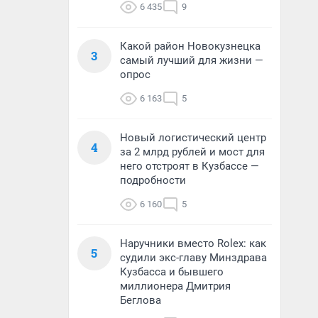
6 435
9
Какой район Новокузнецка
3
самый лучший для жизни —
опрос
6 163
5
Новый логистический центр
4
за 2 млрд рублей и мост для
него отстроят в Кузбассе —
подробности
6 160
5
Наручники вместо Rolex: как
5
судили экс-главу Минздрава
Кузбасса и бывшего
миллионера Дмитрия
Беглова