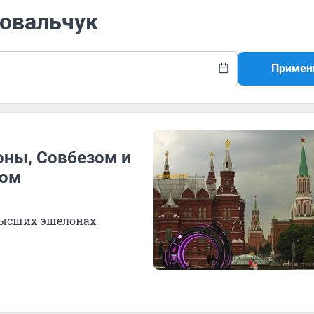
Ковальчук
Примен
оны, Совбезом и
вом
высших эшелонах