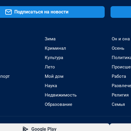
Подписаться на новости
Зима
Он и она
Криминал
Осень
Культура
Политик
Лето
Происше
спорт
Мой дом
Работа
Наука
Развлеч
Недвижимость
Религия
Образование
Семья
Google Play