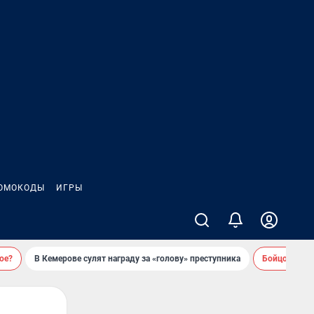
ОМОКОДЫ
ИГРЫ
ое?
В Кемерове сулят награду за «голову» преступника
Бойцовский 