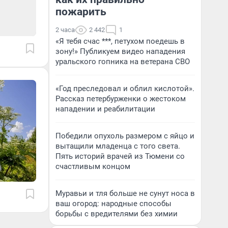
пожарить
2 часа
2 442
1
«Я тебя счас ***, петухом поедешь в
зону!» Публикуем видео нападения
уральского гопника на ветерана СВО
«Год преследовал и облил кислотой».
Рассказ петербурженки о жестоком
нападении и реабилитации
Победили опухоль размером с яйцо и
вытащили младенца с того света.
Пять историй врачей из Тюмени со
счастливым концом
Муравьи и тля больше не сунут носа в
ваш огород: народные способы
борьбы с вредителями без химии