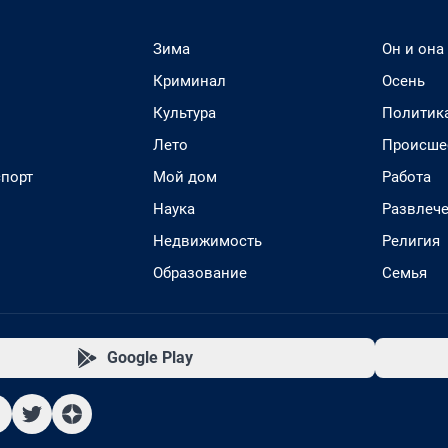
Зима
Он и она
Криминал
Осень
Культура
Политик
Лето
Происше
спорт
Мой дом
Работа
Наука
Развлеч
Недвижимость
Религия
Образование
Семья
Google Play