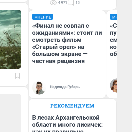
4 971
15
МНЕНИЕ
МНЕНИЕ
«Финал не совпал с
«Спутал
ожиданиями»: стоит ли
пургу».
смотреть фильм
смерте
«Старый орел» на
которы
большом экране —
обнару
честная рецензия
Ир
Гл
Надежда Губарь
«Р
Во
РЕКОМЕНДУЕМ
В лесах Архангельской
области много лисичек:
как их правильно