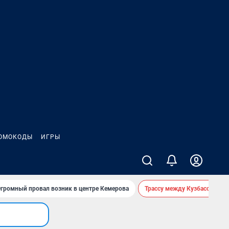
ОМОКОДЫ
ИГРЫ
громный провал возник в центре Кемерова
Трассу между Кузбассом и 