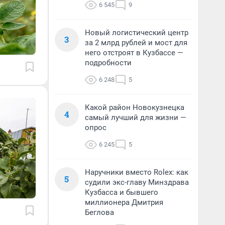
6 545
9
Новый логистический центр
3
за 2 млрд рублей и мост для
него отстроят в Кузбассе —
подробности
6 248
5
Какой район Новокузнецка
4
самый лучший для жизни —
опрос
6 245
5
Наручники вместо Rolex: как
5
судили экс-главу Минздрава
Кузбасса и бывшего
миллионера Дмитрия
Беглова