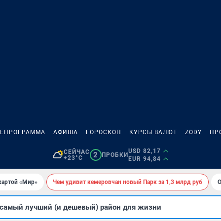
ЛЕПРОГРАММА
АФИША
ГОРОСКОП
КУРСЫ ВАЛЮТ
ZODY
ПР
USD 82,17
СЕЙЧАС
2
ПРОБКИ
+23°C
EUR 94,84
картой «Мир»
Чем удивит кемеровчан новый Парк за 1,3 млрд руб
О
 самый лучший (и дешевый) район для жизни