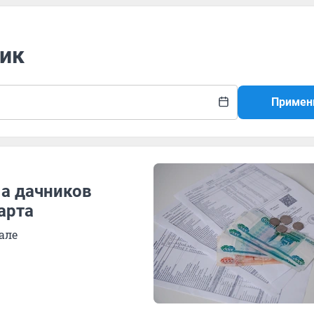
вик
Примен
 а дачников
арта
але