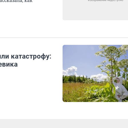
ссказала, как
или катастрофу:
евика