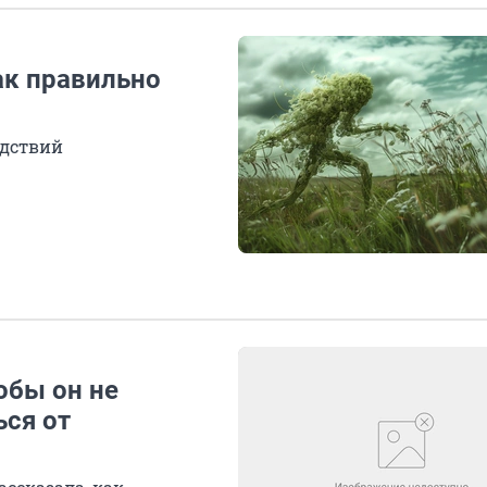
ак правильно
едствий
обы он не
ься от