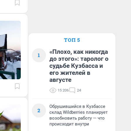
ТОП 5
«Плохо, как никогда
1
до этого»: таролог о
судьбе Кузбасса и
его жителей в
августе
15 206
24
Обрушившийся в Кузбассе
2
склад Wildberries планирует
возобновить работу — что
происходит внутри