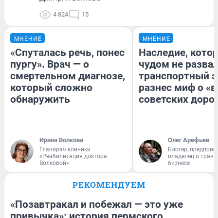
4 824
15
МНЕНИЕ
МНЕНИЕ
«Спуталась речь, понес
Наследие, кото
пургу». Врач — о
чудом не разва
смертельном диагнозе,
транспортный э
который сложно
разнес миф о «
обнаружить
советских доро
Ирина Волкова
Олег Арефьев
Главврач клиники
Блогер, предприн
«Реабилитация доктора
владелец в тран
Волковой»
бизнесе
РЕКОМЕНДУЕМ
«Позавтракал и побежал — это уже
привычка»: история пермского