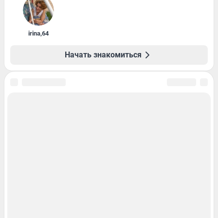
irina
,
64
Начать знакомиться