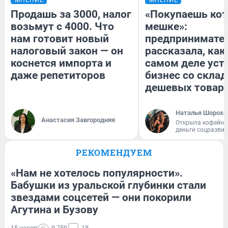
Продашь за 3000, налог
«Покупаешь кот
возьмут с 4000. Что
мешке»:
нам готовит новый
предпринимате
налоговый закон — он
рассказала, как
коснется импорта и
самом деле уст
даже репетиторов
бизнес со скла
дешевых товар
Наталья Шорохо
Анастасия Завгородняя
Открыла кофейну
деньги соцразви
РЕКОМЕНДУЕМ
«Нам не хотелось популярности».
Бабушки из уральской глубинки стали
звездами соцсетей — они покорили
Агутина и Бузову
15 часов
9 759
18