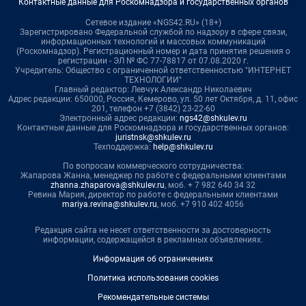
Контактные данные для Роскомнадзора и государственных органов
Сетевое издание «NGS42.RU» (18+)
Зарегистрировано Федеральной службой по надзору в сфере связи,
информационных технологий и массовых коммуникаций
(Роскомнадзор). Регистрационный номер и дата принятия решения о
регистрации - ЭЛ № ФС 77-78817 от 07.08.2020 г.
Учредитель: Общество с ограниченной ответственностью "ИНТЕРНЕТ
ТЕХНОЛОГИИ"
Главный редактор: Левчук Александр Николаевич
Адрес редакции: 650000, Россия, Кемерово, ул. 50 лет Октября, д. 11, офис
201, телефон +7 (3842) 23-22-60
Электронный адрес редакции:
ngs42@shkulev.ru
Контактные данные для Роскомнадзора и государственных органов:
juristnsk@shkulev.ru
Техподдержка:
help@shkulev.ru
По вопросам коммерческого сотрудничества:
Жапарова Жанна, менеджер по работе с федеральными клиентами
zhanna.zhaparova@shkulev.ru
, моб. + 7 982 640 34 32
Ревина Мария, директор по работе с федеральными клиентами
mariya.revina@shkulev.ru
, моб. +7 910 402 4056
Редакция сайта не несет ответственности за достоверность
информации, содержащейся в рекламных объявлениях.
Информация об ограничениях
Политика использования cookies
Рекомендательные системы