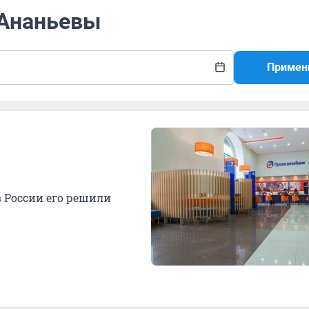
 Ананьевы
Примен
и
 России его решили