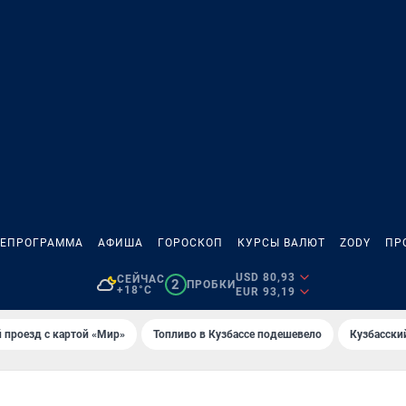
ЛЕПРОГРАММА
АФИША
ГОРОСКОП
КУРСЫ ВАЛЮТ
ZODY
ПР
USD 80,93
СЕЙЧАС
2
ПРОБКИ
+18°C
EUR 93,19
 проезд с картой «Мир»
Топливо в Кузбассе подешевело
Кузбасски