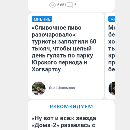
5 851
5
МНЕНИЕ
МНЕНИЕ
«Сливочное пиво
Мой ба
разочаровало»:
береже
туристы заплатили 60
хотела 
тысяч, чтобы целый
тысяч,
день гулять по парку
кредит,
Юрского периода и
приеха
Хогвартсу
безопа
Кс
Яна Шаламова
Ав
РЕКОМЕНДУЕМ
«Ну вот и всё»: звезда
«Дома-2» развелась с