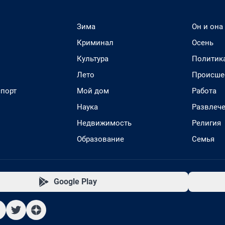
Зима
Он и она
Криминал
Осень
Культура
Политик
Лето
Происше
спорт
Мой дом
Работа
Наука
Развлеч
Недвижимость
Религия
Образование
Семья
Google Play