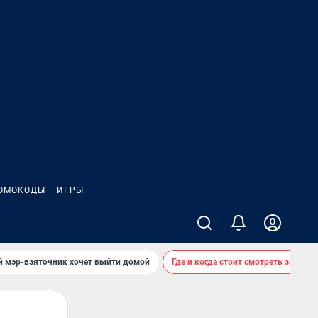
ОМОКОДЫ
ИГРЫ
й мэр-взяточник хочет выйти домой
Где и когда стоит смотреть звездоп