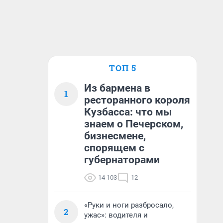
ТОП 5
Из бармена в
1
ресторанного короля
Кузбасса: что мы
знаем о Печерском,
бизнесмене,
спорящем с
губернаторами
14 103
12
«Руки и ноги разбросало,
2
ужас»: водителя и