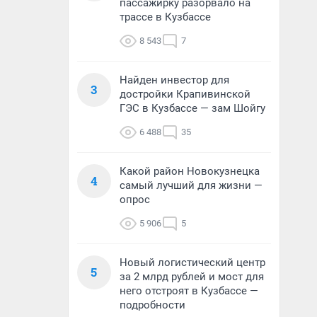
пассажирку разорвало на
трассе в Кузбассе
8 543
7
Найден инвестор для
3
достройки Крапивинской
ГЭС в Кузбассе — зам Шойгу
6 488
35
Какой район Новокузнецка
4
самый лучший для жизни —
опрос
5 906
5
Новый логистический центр
5
за 2 млрд рублей и мост для
него отстроят в Кузбассе —
подробности