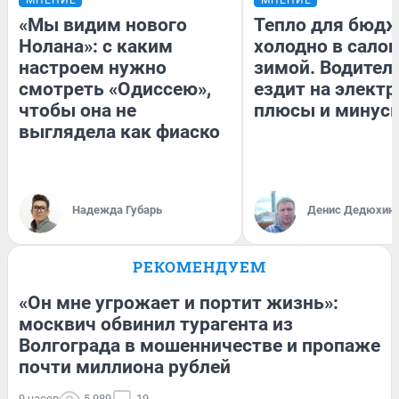
«Мы видим нового
Тепло для бюдж
Нолана»: с каким
холодно в сало
настроем нужно
зимой. Водитель
смотреть «Одиссею»,
ездит на электр
чтобы она не
плюсы и минус
выглядела как фиаско
Надежда Губарь
Денис Дедюхин
РЕКОМЕНДУЕМ
«Он мне угрожает и портит жизнь»:
москвич обвинил турагента из
Волгограда в мошенничестве и пропаже
почти миллиона рублей
9 часов
5 989
19