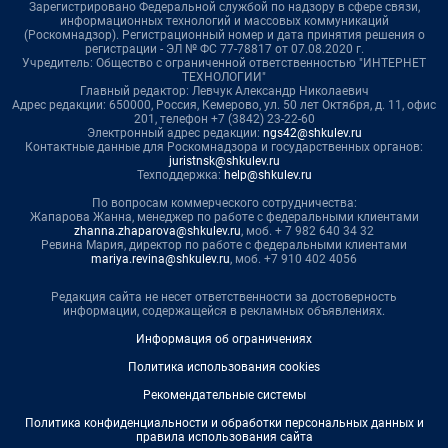
Зарегистрировано Федеральной службой по надзору в сфере связи,
информационных технологий и массовых коммуникаций
(Роскомнадзор). Регистрационный номер и дата принятия решения о
регистрации - ЭЛ № ФС 77-78817 от 07.08.2020 г.
Учредитель: Общество с ограниченной ответственностью "ИНТЕРНЕТ
ТЕХНОЛОГИИ"
Главный редактор: Левчук Александр Николаевич
Адрес редакции: 650000, Россия, Кемерово, ул. 50 лет Октября, д. 11, офис
201, телефон +7 (3842) 23-22-60
Электронный адрес редакции:
ngs42@shkulev.ru
Контактные данные для Роскомнадзора и государственных органов:
juristnsk@shkulev.ru
Техподдержка:
help@shkulev.ru
По вопросам коммерческого сотрудничества:
Жапарова Жанна, менеджер по работе с федеральными клиентами
zhanna.zhaparova@shkulev.ru
, моб. + 7 982 640 34 32
Ревина Мария, директор по работе с федеральными клиентами
mariya.revina@shkulev.ru
, моб. +7 910 402 4056
Редакция сайта не несет ответственности за достоверность
информации, содержащейся в рекламных объявлениях.
Информация об ограничениях
Политика использования cookies
Рекомендательные системы
Политика конфиденциальности и обработки персональных данных и
правила использования сайта