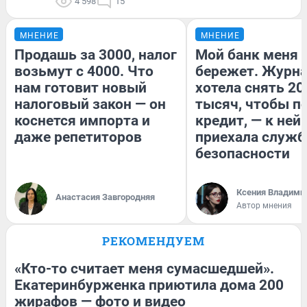
4 598
15
МНЕНИЕ
МНЕНИЕ
Продашь за 3000, налог
Мой банк меня
возьмут с 4000. Что
бережет. Журн
нам готовит новый
хотела снять 20
налоговый закон — он
тысяч, чтобы п
коснется импорта и
кредит, — к ней
даже репетиторов
приехала служб
безопасности
Ксения Владими
Анастасия Завгородняя
Автор мнения
РЕКОМЕНДУЕМ
«Кто-то считает меня сумасшедшей».
Екатеринбурженка приютила дома 200
жирафов — фото и видео