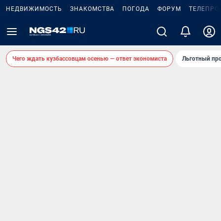
НЕДВИЖИМОСТЬ
ЗНАКОМСТВА
ПОГОДА
ФОРУМ
ТЕЛЕПРО
Чего ждать кузбассовцам осенью — ответ экономиста
Льготный про