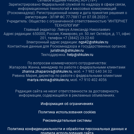
Сетевое издание «NGS42.RU» (18+)
Зарегистрировано Федеральной службой по надзору в сфере связи,
информационных технологий и массовых коммуникаций
(Роскомнадзор). Регистрационный номер и дата принятия решения о
регистрации - ЭЛ № ФС 77-78817 от 07.08.2020 г.
Учредитель: Общество с ограниченной ответственностью "ИНТЕРНЕТ
ТЕХНОЛОГИИ"
Главный редактор: Левчук Александр Николаевич
Адрес редакции: 650000, Россия, Кемерово, ул. 50 лет Октября, д. 11, офис
201, телефон +7 (3842) 23-22-60
Электронный адрес редакции:
ngs42@shkulev.ru
Контактные данные для Роскомнадзора и государственных органов:
juristnsk@shkulev.ru
Техподдержка:
help@shkulev.ru
По вопросам коммерческого сотрудничества:
Жапарова Жанна, менеджер по работе с федеральными клиентами
zhanna.zhaparova@shkulev.ru
, моб. + 7 982 640 34 32
Ревина Мария, директор по работе с федеральными клиентами
mariya.revina@shkulev.ru
, моб. +7 910 402 4056
Редакция сайта не несет ответственности за достоверность
информации, содержащейся в рекламных объявлениях.
Информация об ограничениях
Политика использования cookies
Рекомендательные системы
Политика конфиденциальности и обработки персональных данных и
правила использования сайта