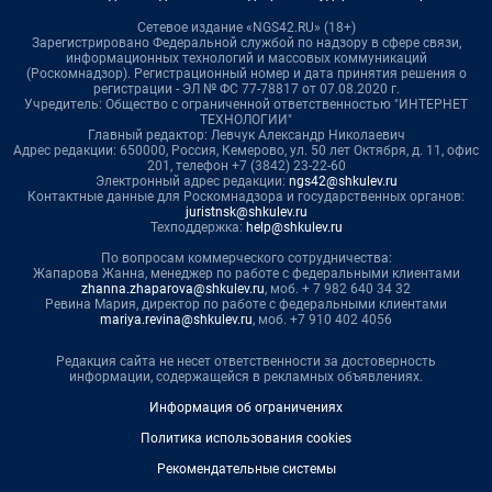
Сетевое издание «NGS42.RU» (18+)
Зарегистрировано Федеральной службой по надзору в сфере связи,
информационных технологий и массовых коммуникаций
(Роскомнадзор). Регистрационный номер и дата принятия решения о
регистрации - ЭЛ № ФС 77-78817 от 07.08.2020 г.
Учредитель: Общество с ограниченной ответственностью "ИНТЕРНЕТ
ТЕХНОЛОГИИ"
Главный редактор: Левчук Александр Николаевич
Адрес редакции: 650000, Россия, Кемерово, ул. 50 лет Октября, д. 11, офис
201, телефон +7 (3842) 23-22-60
Электронный адрес редакции:
ngs42@shkulev.ru
Контактные данные для Роскомнадзора и государственных органов:
juristnsk@shkulev.ru
Техподдержка:
help@shkulev.ru
По вопросам коммерческого сотрудничества:
Жапарова Жанна, менеджер по работе с федеральными клиентами
zhanna.zhaparova@shkulev.ru
, моб. + 7 982 640 34 32
Ревина Мария, директор по работе с федеральными клиентами
mariya.revina@shkulev.ru
, моб. +7 910 402 4056
Редакция сайта не несет ответственности за достоверность
информации, содержащейся в рекламных объявлениях.
Информация об ограничениях
Политика использования cookies
Рекомендательные системы