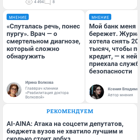
4 494
8
МНЕНИЕ
МНЕНИЕ
«Спуталась речь, понес
Мой банк меня
пургу». Врач — о
бережет. Журн
смертельном диагнозе,
хотела снять 20
который сложно
тысяч, чтобы п
обнаружить
кредит, — к ней
приехала служб
безопасности
Ирина Волкова
Главврач клиники
Ксения Владими
«Реабилитация доктора
Автор мнения
Волковой»
РЕКОМЕНДУЕМ
AI-AINA: Атака на соцсети депутатов,
бюджета вузов не хватило лучшим и
сколько стоит арбуз