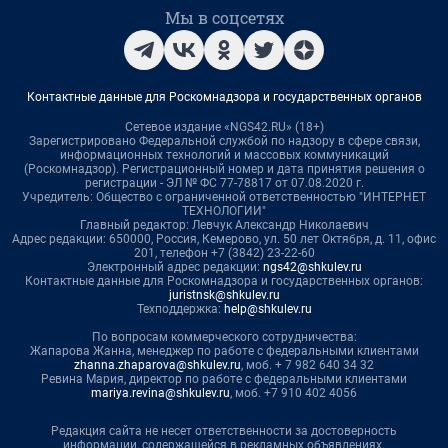
Мы в соцсетях
Контактные данные для Роскомнадзора и государственных органов
Сетевое издание «NGS42.RU» (18+)
Зарегистрировано Федеральной службой по надзору в сфере связи,
информационных технологий и массовых коммуникаций
(Роскомнадзор). Регистрационный номер и дата принятия решения о
регистрации - ЭЛ № ФС 77-78817 от 07.08.2020 г.
Учредитель: Общество с ограниченной ответственностью "ИНТЕРНЕТ
ТЕХНОЛОГИИ"
Главный редактор: Левчук Александр Николаевич
Адрес редакции: 650000, Россия, Кемерово, ул. 50 лет Октября, д. 11, офис
201, телефон +7 (3842) 23-22-60
Электронный адрес редакции:
ngs42@shkulev.ru
Контактные данные для Роскомнадзора и государственных органов:
juristnsk@shkulev.ru
Техподдержка:
help@shkulev.ru
По вопросам коммерческого сотрудничества:
Жапарова Жанна, менеджер по работе с федеральными клиентами
zhanna.zhaparova@shkulev.ru
, моб. + 7 982 640 34 32
Ревина Мария, директор по работе с федеральными клиентами
mariya.revina@shkulev.ru
, моб. +7 910 402 4056
Редакция сайта не несет ответственности за достоверность
информации, содержащейся в рекламных объявлениях.