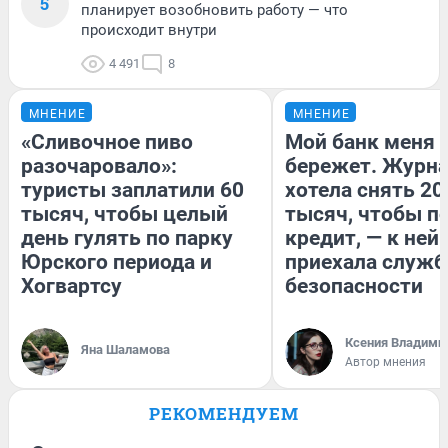
5
планирует возобновить работу — что
происходит внутри
4 491
8
МНЕНИЕ
МНЕНИЕ
«Сливочное пиво
Мой банк меня
разочаровало»:
бережет. Журн
туристы заплатили 60
хотела снять 20
тысяч, чтобы целый
тысяч, чтобы п
день гулять по парку
кредит, — к ней
Юрского периода и
приехала служб
Хогвартсу
безопасности
Ксения Владими
Яна Шаламова
Автор мнения
РЕКОМЕНДУЕМ