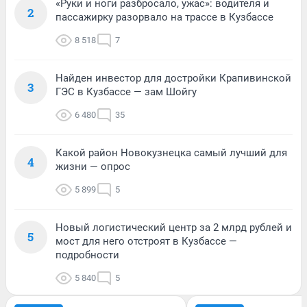
«Руки и ноги разбросало, ужас»: водителя и
2
пассажирку разорвало на трассе в Кузбассе
8 518
7
Найден инвестор для достройки Крапивинской
3
ГЭС в Кузбассе — зам Шойгу
6 480
35
Какой район Новокузнецка самый лучший для
4
жизни — опрос
5 899
5
Новый логистический центр за 2 млрд рублей и
5
мост для него отстроят в Кузбассе —
подробности
5 840
5