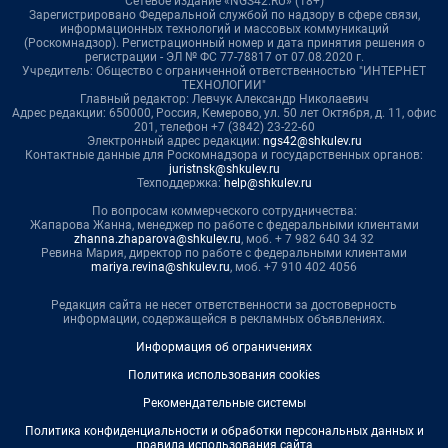
Сетевое издание «NGS42.RU» (18+)
Зарегистрировано Федеральной службой по надзору в сфере связи,
информационных технологий и массовых коммуникаций
(Роскомнадзор). Регистрационный номер и дата принятия решения о
регистрации - ЭЛ № ФС 77-78817 от 07.08.2020 г.
Учредитель: Общество с ограниченной ответственностью "ИНТЕРНЕТ
ТЕХНОЛОГИИ"
Главный редактор: Левчук Александр Николаевич
Адрес редакции: 650000, Россия, Кемерово, ул. 50 лет Октября, д. 11, офис
201, телефон +7 (3842) 23-22-60
Электронный адрес редакции:
ngs42@shkulev.ru
Контактные данные для Роскомнадзора и государственных органов:
juristnsk@shkulev.ru
Техподдержка:
help@shkulev.ru
По вопросам коммерческого сотрудничества:
Жапарова Жанна, менеджер по работе с федеральными клиентами
zhanna.zhaparova@shkulev.ru
, моб. + 7 982 640 34 32
Ревина Мария, директор по работе с федеральными клиентами
mariya.revina@shkulev.ru
, моб. +7 910 402 4056
Редакция сайта не несет ответственности за достоверность
информации, содержащейся в рекламных объявлениях.
Информация об ограничениях
Политика использования cookies
Рекомендательные системы
Политика конфиденциальности и обработки персональных данных и
правила использования сайта