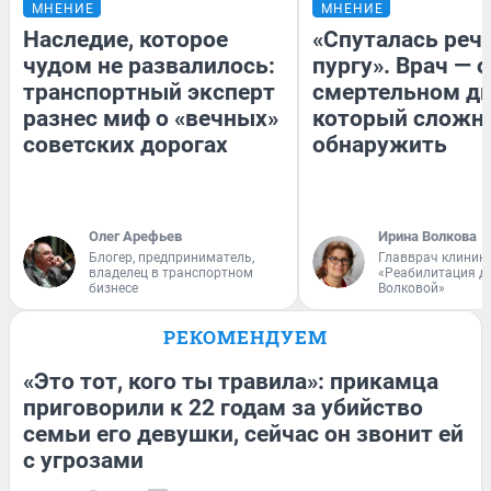
МНЕНИЕ
МНЕНИЕ
Наследие, которое
«Спуталась речь
чудом не развалилось:
пургу». Врач — о
транспортный эксперт
смертельном ди
разнес миф о «вечных»
который сложн
советских дорогах
обнаружить
Олег Арефьев
Ирина Волкова
Блогер, предприниматель,
Главврач клиник
владелец в транспортном
«Реабилитация д
бизнесе
Волковой»
РЕКОМЕНДУЕМ
«Это тот, кого ты травила»: прикамца
приговорили к 22 годам за убийство
семьи его девушки, сейчас он звонит ей
с угрозами