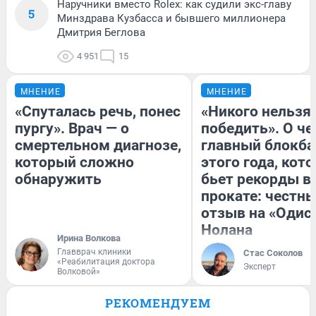
Наручники вместо Rolex: как судили экс-главу
5
Минздрава Кузбасса и бывшего миллионера
Дмитрия Беглова
4 951
15
МНЕНИЕ
МНЕНИЕ
«Спуталась речь, понес
«Никого нельзя
пургу». Врач — о
победить». О ч
смертельном диагнозе,
главный блокба
который сложно
этого года, кот
обнаружить
бьет рекорды в
прокате: честн
отзыв на «Одис
Нолана
Ирина Волкова
Главврач клиники
Стас Соколов
«Реабилитация доктора
Эксперт
Волковой»
РЕКОМЕНДУЕМ