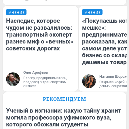
МНЕНИЕ
МНЕНИЕ
Наследие, которое
«Покупаешь кот
чудом не развалилось:
мешке»:
транспортный эксперт
предпринимате
разнес миф о «вечных»
рассказала, как
советских дорогах
самом деле уст
бизнес со скла
дешевых товар
Олег Арефьев
Наталья Шорохо
Блогер, предприниматель,
владелец в транспортном
Открыла кофейну
бизнесе
деньги соцразви
РЕКОМЕНДУЕМ
Ученый в изгнании: какую тайну хранит
могила профессора уфимского вуза,
которого обожали студенты