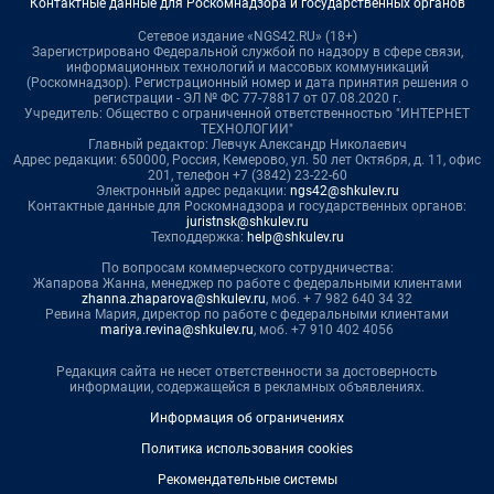
Контактные данные для Роскомнадзора и государственных органов
Сетевое издание «NGS42.RU» (18+)
Зарегистрировано Федеральной службой по надзору в сфере связи,
информационных технологий и массовых коммуникаций
(Роскомнадзор). Регистрационный номер и дата принятия решения о
регистрации - ЭЛ № ФС 77-78817 от 07.08.2020 г.
Учредитель: Общество с ограниченной ответственностью "ИНТЕРНЕТ
ТЕХНОЛОГИИ"
Главный редактор: Левчук Александр Николаевич
Адрес редакции: 650000, Россия, Кемерово, ул. 50 лет Октября, д. 11, офис
201, телефон +7 (3842) 23-22-60
Электронный адрес редакции:
ngs42@shkulev.ru
Контактные данные для Роскомнадзора и государственных органов:
juristnsk@shkulev.ru
Техподдержка:
help@shkulev.ru
По вопросам коммерческого сотрудничества:
Жапарова Жанна, менеджер по работе с федеральными клиентами
zhanna.zhaparova@shkulev.ru
, моб. + 7 982 640 34 32
Ревина Мария, директор по работе с федеральными клиентами
mariya.revina@shkulev.ru
, моб. +7 910 402 4056
Редакция сайта не несет ответственности за достоверность
информации, содержащейся в рекламных объявлениях.
Информация об ограничениях
Политика использования cookies
Рекомендательные системы