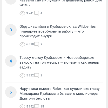
назвали самый лучший (и дешевый) район для
жизни
9 741
4
Обрушившийся в Кузбассе склад Wildberries
3
планирует возобновить работу — что
происходит внутри
6 810
9
Трассу между Кузбассом и Новосибирском
4
закроют на три месяца — почему и как теперь
ездить
5 822
2
Наручники вместо Rolex: как судили экс-главу
5
Минздрава Кузбасса и бывшего миллионера
Дмитрия Беглова
5 142
15