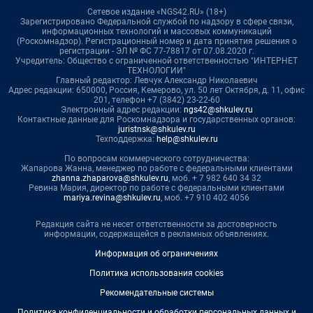
Сетевое издание «NGS42.RU» (18+)
Зарегистрировано Федеральной службой по надзору в сфере связи,
информационных технологий и массовых коммуникаций
(Роскомнадзор). Регистрационный номер и дата принятия решения о
регистрации - ЭЛ № ФС 77-78817 от 07.08.2020 г.
Учредитель: Общество с ограниченной ответственностью "ИНТЕРНЕТ
ТЕХНОЛОГИИ"
Главный редактор: Левчук Александр Николаевич
Адрес редакции: 650000, Россия, Кемерово, ул. 50 лет Октября, д. 11, офис
201, телефон +7 (3842) 23-22-60
Электронный адрес редакции:
ngs42@shkulev.ru
Контактные данные для Роскомнадзора и государственных органов:
juristnsk@shkulev.ru
Техподдержка:
help@shkulev.ru
По вопросам коммерческого сотрудничества:
Жапарова Жанна, менеджер по работе с федеральными клиентами
zhanna.zhaparova@shkulev.ru
, моб. + 7 982 640 34 32
Ревина Мария, директор по работе с федеральными клиентами
mariya.revina@shkulev.ru
, моб. +7 910 402 4056
Редакция сайта не несет ответственности за достоверность
информации, содержащейся в рекламных объявлениях.
Информация об ограничениях
Политика использования cookies
Рекомендательные системы
Политика конфиденциальности и обработки персональных данных и