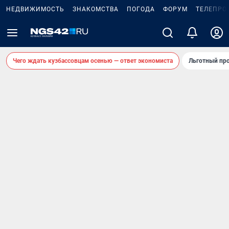
НЕДВИЖИМОСТЬ
ЗНАКОМСТВА
ПОГОДА
ФОРУМ
ТЕЛЕПРО
Чего ждать кузбассовцам осенью — ответ экономиста
Льготный про