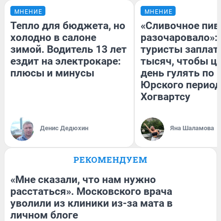
МНЕНИЕ
МНЕНИЕ
Тепло для бюджета, но
«Сливочное пив
холодно в салоне
разочаровало»:
зимой. Водитель 13 лет
туристы заплат
ездит на электрокаре:
тысяч, чтобы ц
плюсы и минусы
день гулять по 
Юрского период
Хогвартсу
Денис Дедюхин
Яна Шаламова
РЕКОМЕНДУЕМ
«Мне сказали, что нам нужно
расстаться». Московского врача
уволили из клиники из-за мата в
личном блоге