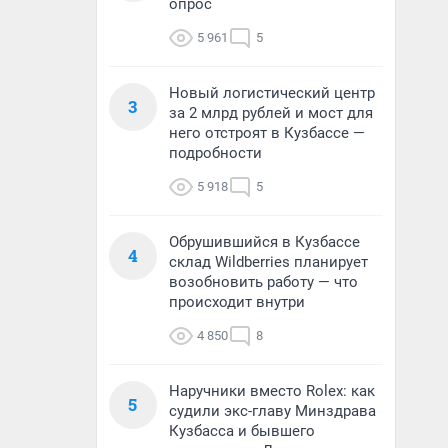
опрос
5 961
5
Новый логистический центр
3
за 2 млрд рублей и мост для
него отстроят в Кузбассе —
подробности
5 918
5
Обрушившийся в Кузбассе
4
склад Wildberries планирует
возобновить работу — что
происходит внутри
4 850
8
Наручники вместо Rolex: как
5
судили экс-главу Минздрава
Кузбасса и бывшего