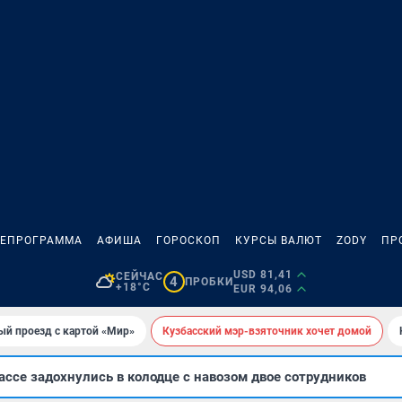
ЛЕПРОГРАММА
АФИША
ГОРОСКОП
КУРСЫ ВАЛЮТ
ZODY
ПР
USD 81,41
СЕЙЧАС
4
ПРОБКИ
+18°C
EUR 94,06
ый проезд с картой «Мир»
Кузбасский мэр-взяточник хочет домой
ссе задохнулись в колодце с навозом двое сотрудников