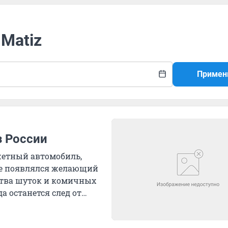
 Matiz
Примен
з России
жетный автомобиль,
де появлялся желающий
ства шуток и комичных
а останется след от