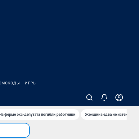
ОМОКОДЫ
ИГРЫ
На ферме экс-депутата погибли работники
Женщина едва не истекла кро