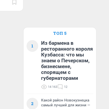
ТОП 5
Из бармена в
1
ресторанного короля
Кузбасса: что мы
знаем о Печерском,
бизнесмене,
спорящем с
губернаторами
14 163
12
Какой район Новокузнецка
2
самый лучший для жизни —