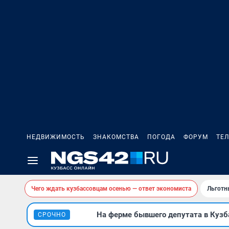
НЕДВИЖИМОСТЬ
ЗНАКОМСТВА
ПОГОДА
ФОРУМ
ТЕ
Чего ждать кузбассовцам осенью — ответ экономиста
Льготн
На ферме бывшего депутата в Кузба
СРОЧНО