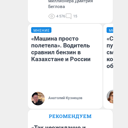
миллионера Дмитрия
Беглова
4 576
15
МНЕНИЕ
МНЕНИЕ
«Машина просто
«Спутал
полетела». Водитель
пургу».
сравнил бензин в
смерте
Казахстане и России
которы
обнару
Ир
Гл
Анатолий Кузнецов
«Р
Во
РЕКОМЕНДУЕМ
«Так неожиданно и