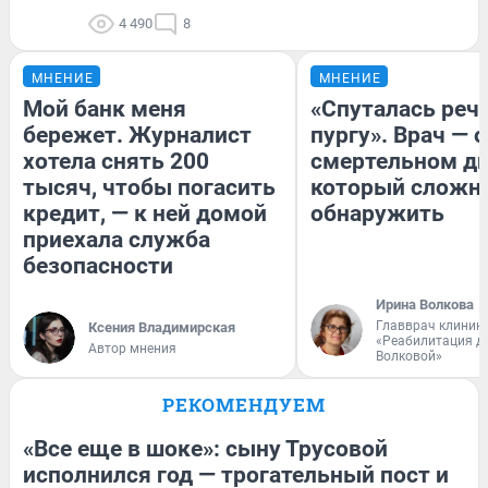
4 490
8
МНЕНИЕ
МНЕНИЕ
Мой банк меня
«Спуталась речь
бережет. Журналист
пургу». Врач — о
хотела снять 200
смертельном ди
тысяч, чтобы погасить
который сложн
кредит, — к ней домой
обнаружить
приехала служба
безопасности
Ирина Волкова
Главврач клиник
Ксения Владимирская
«Реабилитация д
Автор мнения
Волковой»
РЕКОМЕНДУЕМ
«Все еще в шоке»: сыну Трусовой
исполнился год — трогательный пост и