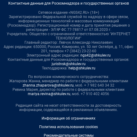
Контактные данные для Роскомнадзора и государственных органов
Сетевое издание «NGS42.RU» (18+)
Зарегистрировано Федеральной службой по надзору в сфере связи,
информационных технологий и массовых коммуникаций
(Роскомнадзор). Регистрационный номер и дата принятия решения о
регистрации - ЭЛ № ФС 77-78817 от 07.08.2020 г.
Учредитель: Общество с ограниченной ответственностью "ИНТЕРНЕТ
ТЕХНОЛОГИИ"
Главный редактор: Левчук Александр Николаевич
Адрес редакции: 650000, Россия, Кемерово, ул. 50 лет Октября, д. 11, офис
201, телефон +7 (3842) 23-22-60
Электронный адрес редакции:
ngs42@shkulev.ru
Контактные данные для Роскомнадзора и государственных органов:
juristnsk@shkulev.ru
Техподдержка:
help@shkulev.ru
По вопросам коммерческого сотрудничества:
Жапарова Жанна, менеджер по работе с федеральными клиентами
zhanna.zhaparova@shkulev.ru
, моб. + 7 982 640 34 32
Ревина Мария, директор по работе с федеральными клиентами
mariya.revina@shkulev.ru
, моб. +7 910 402 4056
Редакция сайта не несет ответственности за достоверность
информации, содержащейся в рекламных объявлениях.
Информация об ограничениях
Политика использования cookies
Рекомендательные системы