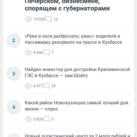
Печерском, бизнесмене,
спорящем с губернаторами
14 028
12
«Руки и ноги разбросало, ужас»: водителя и
2
пассажирку разорвало на трассе в Кузбассе
8 436
7
Найден инвестор для достройки Крапивинской
3
ГЭС в Кузбассе — зам Шойгу
6 417
35
Какой район Новокузнецка самый лучший для
4
жизни — опрос
5 839
5
Новый логистический центр за 2 млрд рублей и