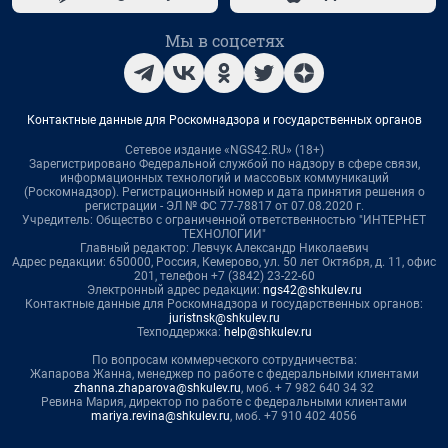
Мы в соцсетях
Контактные данные для Роскомнадзора и государственных органов
Сетевое издание «NGS42.RU» (18+)
Зарегистрировано Федеральной службой по надзору в сфере связи,
информационных технологий и массовых коммуникаций
(Роскомнадзор). Регистрационный номер и дата принятия решения о
регистрации - ЭЛ № ФС 77-78817 от 07.08.2020 г.
Учредитель: Общество с ограниченной ответственностью "ИНТЕРНЕТ
ТЕХНОЛОГИИ"
Главный редактор: Левчук Александр Николаевич
Адрес редакции: 650000, Россия, Кемерово, ул. 50 лет Октября, д. 11, офис
201, телефон +7 (3842) 23-22-60
Электронный адрес редакции:
ngs42@shkulev.ru
Контактные данные для Роскомнадзора и государственных органов:
juristnsk@shkulev.ru
Техподдержка:
help@shkulev.ru
По вопросам коммерческого сотрудничества:
Жапарова Жанна, менеджер по работе с федеральными клиентами
zhanna.zhaparova@shkulev.ru
, моб. + 7 982 640 34 32
Ревина Мария, директор по работе с федеральными клиентами
mariya.revina@shkulev.ru
, моб. +7 910 402 4056