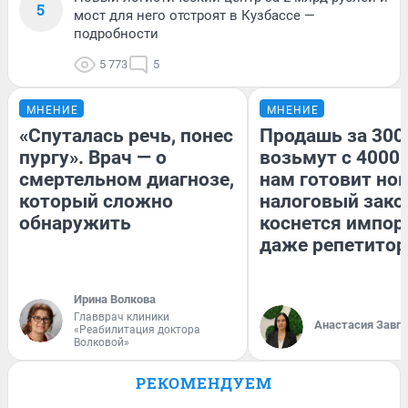
5
мост для него отстроят в Кузбассе —
подробности
5 773
5
МНЕНИЕ
МНЕНИЕ
«Спуталась речь, понес
Продашь за 3000
пургу». Врач — о
возьмут с 4000.
смертельном диагнозе,
нам готовит но
который сложно
налоговый зако
обнаружить
коснется импор
даже репетитор
Ирина Волкова
Главврач клиники
Анастасия Завг
«Реабилитация доктора
Волковой»
РЕКОМЕНДУЕМ