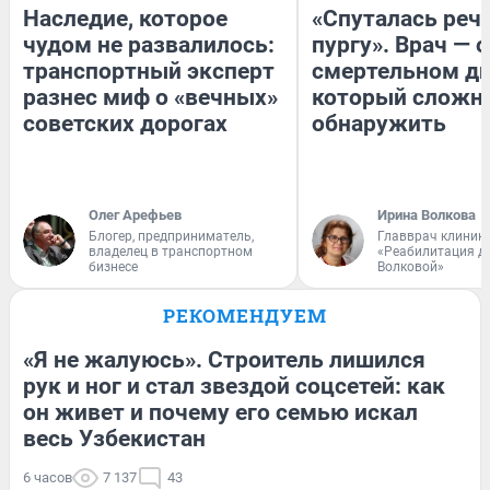
Наследие, которое
«Спуталась речь
чудом не развалилось:
пургу». Врач — о
транспортный эксперт
смертельном ди
разнес миф о «вечных»
который сложн
советских дорогах
обнаружить
Олег Арефьев
Ирина Волкова
Блогер, предприниматель,
Главврач клиник
владелец в транспортном
«Реабилитация д
бизнесе
Волковой»
РЕКОМЕНДУЕМ
«Я не жалуюсь». Строитель лишился
рук и ног и стал звездой соцсетей: как
он живет и почему его семью искал
весь Узбекистан
6 часов
7 137
43