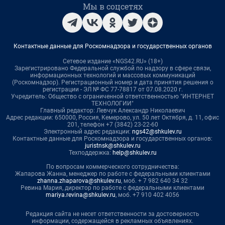
Мы в соцсетях
Контактные данные для Роскомнадзора и государственных органов
Сетевое издание «NGS42.RU» (18+)
Зарегистрировано Федеральной службой по надзору в сфере связи,
информационных технологий и массовых коммуникаций
(Роскомнадзор). Регистрационный номер и дата принятия решения о
регистрации - ЭЛ № ФС 77-78817 от 07.08.2020 г.
Учредитель: Общество с ограниченной ответственностью "ИНТЕРНЕТ
ТЕХНОЛОГИИ"
Главный редактор: Левчук Александр Николаевич
Адрес редакции: 650000, Россия, Кемерово, ул. 50 лет Октября, д. 11, офис
201, телефон +7 (3842) 23-22-60
Электронный адрес редакции:
ngs42@shkulev.ru
Контактные данные для Роскомнадзора и государственных органов:
juristnsk@shkulev.ru
Техподдержка:
help@shkulev.ru
По вопросам коммерческого сотрудничества:
Жапарова Жанна, менеджер по работе с федеральными клиентами
zhanna.zhaparova@shkulev.ru
, моб. + 7 982 640 34 32
Ревина Мария, директор по работе с федеральными клиентами
mariya.revina@shkulev.ru
, моб. +7 910 402 4056
Редакция сайта не несет ответственности за достоверность
информации, содержащейся в рекламных объявлениях.