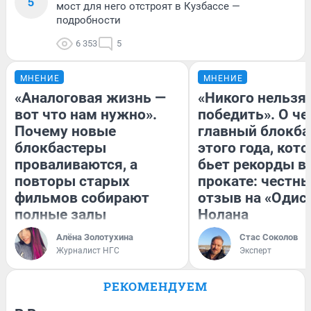
5
мост для него отстроят в Кузбассе —
подробности
6 353
5
МНЕНИЕ
МНЕНИЕ
«Аналоговая жизнь —
«Никого нельзя
вот что нам нужно».
победить». О ч
Почему новые
главный блокба
блокбастеры
этого года, кот
проваливаются, а
бьет рекорды в
повторы старых
прокате: честн
фильмов собирают
отзыв на «Одис
полные залы
Нолана
Алёна Золотухина
Стас Соколов
Журналист НГС
Эксперт
РЕКОМЕНДУЕМ