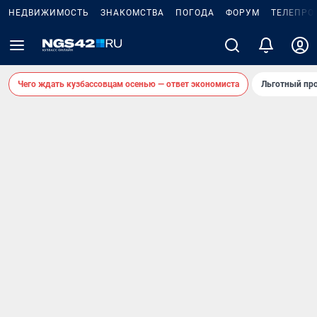
НЕДВИЖИМОСТЬ
ЗНАКОМСТВА
ПОГОДА
ФОРУМ
ТЕЛЕПРО
Чего ждать кузбассовцам осенью — ответ экономиста
Льготный про