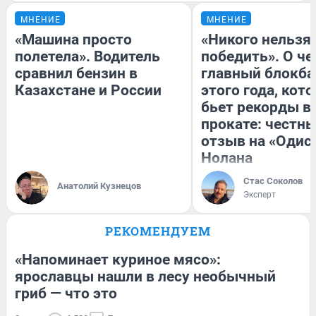
МНЕНИЕ
МНЕНИЕ
«Машина просто
«Никого нельзя
полетела». Водитель
победить». О ч
сравнил бензин в
главный блокба
Казахстане и России
этого года, кот
бьет рекорды в
прокате: честн
отзыв на «Одис
Нолана
Стас Соколов
Анатолий Кузнецов
Эксперт
РЕКОМЕНДУЕМ
«Напоминает куриное мясо»:
ярославцы нашли в лесу необычный
гриб — что это