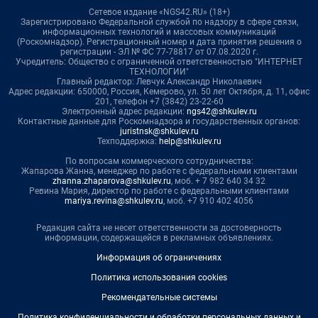
Сетевое издание «NGS42.RU» (18+)
Зарегистрировано Федеральной службой по надзору в сфере связи,
информационных технологий и массовых коммуникаций
(Роскомнадзор). Регистрационный номер и дата принятия решения о
регистрации - ЭЛ № ФС 77-78817 от 07.08.2020 г.
Учредитель: Общество с ограниченной ответственностью "ИНТЕРНЕТ
ТЕХНОЛОГИИ"
Главный редактор: Левчук Александр Николаевич
Адрес редакции: 650000, Россия, Кемерово, ул. 50 лет Октября, д. 11, офис
201, телефон +7 (3842) 23-22-60
Электронный адрес редакции:
ngs42@shkulev.ru
Контактные данные для Роскомнадзора и государственных органов:
juristnsk@shkulev.ru
Техподдержка:
help@shkulev.ru
По вопросам коммерческого сотрудничества:
Жапарова Жанна, менеджер по работе с федеральными клиентами
zhanna.zhaparova@shkulev.ru
, моб. + 7 982 640 34 32
Ревина Мария, директор по работе с федеральными клиентами
mariya.revina@shkulev.ru
, моб. +7 910 402 4056
Редакция сайта не несет ответственности за достоверность
информации, содержащейся в рекламных объявлениях.
Информация об ограничениях
Политика использования cookies
Рекомендательные системы
Политика конфиденциальности и обработки персональных данных и