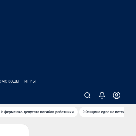
ОМОКОДЫ
ИГРЫ
На ферме экс-депутата погибли работники
Женщина едва не истекла кро