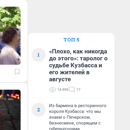
ТОП 5
«Плохо, как никогда
1
до этого»: таролог о
судьбе Кузбасса и
его жителей в
августе
14 498
17
Из бармена в ресторанного
2
короля Кузбасса: что мы
знаем о Печерском,
бизнесмене, спорящем с
губернаторами