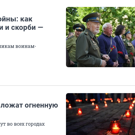
ойны: как
и и скорби —
никам воинам-
ыложат огненную
т во всех городах