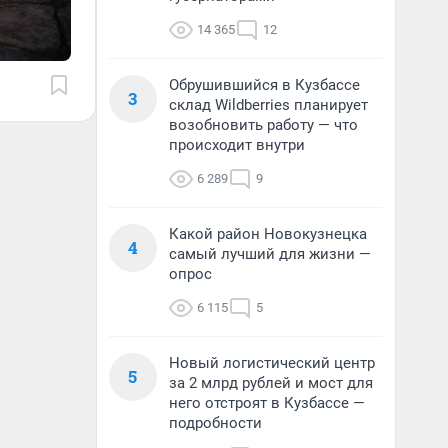
14 365
12
Обрушившийся в Кузбассе
3
склад Wildberries планирует
возобновить работу — что
происходит внутри
6 289
9
Какой район Новокузнецка
4
самый лучший для жизни —
опрос
6 115
5
Новый логистический центр
5
за 2 млрд рублей и мост для
него отстроят в Кузбассе —
подробности