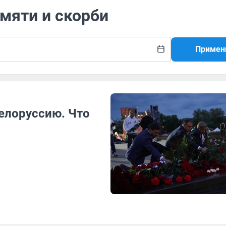
амяти и скорби
Примен
Белоруссию. Что