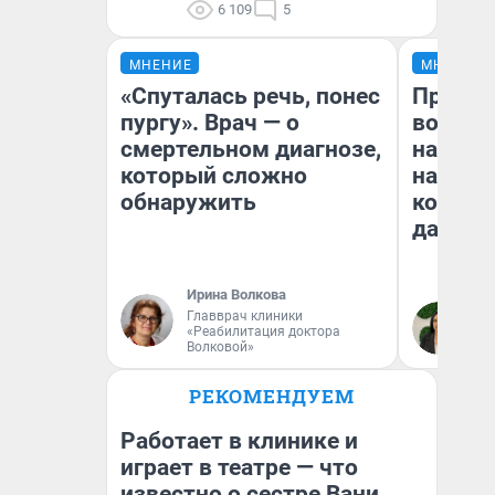
6 109
5
МНЕНИЕ
МНЕНИЕ
«Спуталась речь, понес
Продаш
пургу». Врач — о
возьмут
смертельном диагнозе,
нам го
который сложно
налого
обнаружить
коснет
даже р
Ирина Волкова
Главврач клиники
Ан
«Реабилитация доктора
Волковой»
РЕКОМЕНДУЕМ
Работает в клинике и
играет в театре — что
известно о сестре Вани