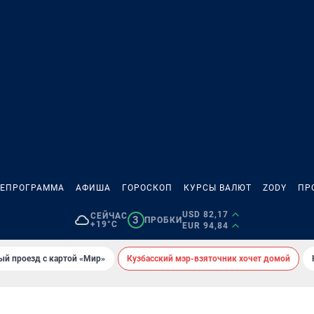
ЛЕПРОГРАММА
АФИША
ГОРОСКОП
КУРСЫ ВАЛЮТ
ZODY
ПР
USD 82,17
СЕЙЧАС
3
ПРОБКИ
+19°C
EUR 94,84
ый проезд с картой «Мир»
Кузбасский мэр-взяточник хочет домой