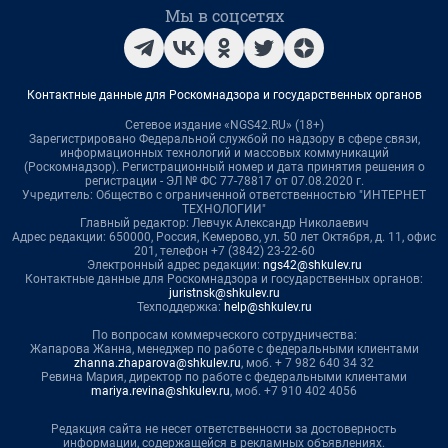
Мы в соцсетях
Контактные данные для Роскомнадзора и государственных органов
Сетевое издание «NGS42.RU» (18+)
Зарегистрировано Федеральной службой по надзору в сфере связи,
информационных технологий и массовых коммуникаций
(Роскомнадзор). Регистрационный номер и дата принятия решения о
регистрации - ЭЛ № ФС 77-78817 от 07.08.2020 г.
Учредитель: Общество с ограниченной ответственностью "ИНТЕРНЕТ
ТЕХНОЛОГИИ"
Главный редактор: Левчук Александр Николаевич
Адрес редакции: 650000, Россия, Кемерово, ул. 50 лет Октября, д. 11, офис
201, телефон +7 (3842) 23-22-60
Электронный адрес редакции:
ngs42@shkulev.ru
Контактные данные для Роскомнадзора и государственных органов:
juristnsk@shkulev.ru
Техподдержка:
help@shkulev.ru
По вопросам коммерческого сотрудничества:
Жапарова Жанна, менеджер по работе с федеральными клиентами
zhanna.zhaparova@shkulev.ru
, моб. + 7 982 640 34 32
Ревина Мария, директор по работе с федеральными клиентами
mariya.revina@shkulev.ru
, моб. +7 910 402 4056
Редакция сайта не несет ответственности за достоверность
информации, содержащейся в рекламных объявлениях.