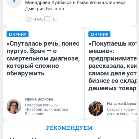
5
Минздрава Кузбасса и бывшего миллионера
Дмитрия Беглова
4 648
15
МНЕНИЕ
МНЕНИЕ
«Спуталась речь, понес
«Покупаешь кот
пургу». Врач — о
мешке»:
смертельном диагнозе,
предпринимате
который сложно
рассказала, как
обнаружить
самом деле уст
бизнес со скла
дешевых товар
Ирина Волкова
Наталья Шорохо
Главврач клиники
«Реабилитация доктора
Открыла кофейну
Волковой»
деньги соцразви
РЕКОМЕНДУЕМ