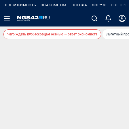
НЕДВИЖИМОСТЬ
ЗНАКОМСТВА
ПОГОДА
ФОРУМ
ТЕЛЕПРО
Чего ждать кузбассовцам осенью — ответ экономиста
Льготный про