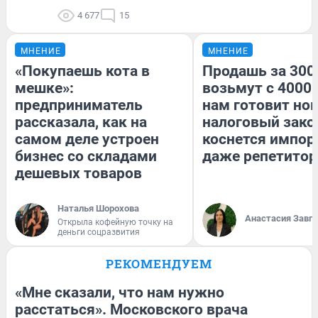
4 677
15
МНЕНИЕ
МНЕНИЕ
«Покупаешь кота в
Продашь за 3000
мешке»:
возьмут с 4000.
предприниматель
нам готовит но
рассказала, как на
налоговый зако
самом деле устроен
коснется импор
бизнес со складами
даже репетитор
дешевых товаров
Наталья Шорохова
Анастасия Завг
Открыла кофейную точку на
деньги соцразвития
РЕКОМЕНДУЕМ
«Мне сказали, что нам нужно
расстаться». Московского врача