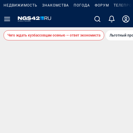
НЕДВИЖИМОСТЬ
ЗНАКОМСТВА
ПОГОДА
ФОРУМ
ТЕЛЕПРО
Чего ждать кузбассовцам осенью — ответ экономиста
Льготный про