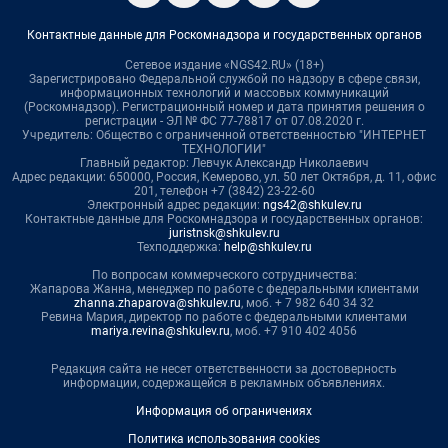
Контактные данные для Роскомнадзора и государственных органов
Сетевое издание «NGS42.RU» (18+)
Зарегистрировано Федеральной службой по надзору в сфере связи,
информационных технологий и массовых коммуникаций
(Роскомнадзор). Регистрационный номер и дата принятия решения о
регистрации - ЭЛ № ФС 77-78817 от 07.08.2020 г.
Учредитель: Общество с ограниченной ответственностью "ИНТЕРНЕТ
ТЕХНОЛОГИИ"
Главный редактор: Левчук Александр Николаевич
Адрес редакции: 650000, Россия, Кемерово, ул. 50 лет Октября, д. 11, офис
201, телефон +7 (3842) 23-22-60
Электронный адрес редакции:
ngs42@shkulev.ru
Контактные данные для Роскомнадзора и государственных органов:
juristnsk@shkulev.ru
Техподдержка:
help@shkulev.ru
По вопросам коммерческого сотрудничества:
Жапарова Жанна, менеджер по работе с федеральными клиентами
zhanna.zhaparova@shkulev.ru
, моб. + 7 982 640 34 32
Ревина Мария, директор по работе с федеральными клиентами
mariya.revina@shkulev.ru
, моб. +7 910 402 4056
Редакция сайта не несет ответственности за достоверность
информации, содержащейся в рекламных объявлениях.
Информация об ограничениях
Политика использования cookies