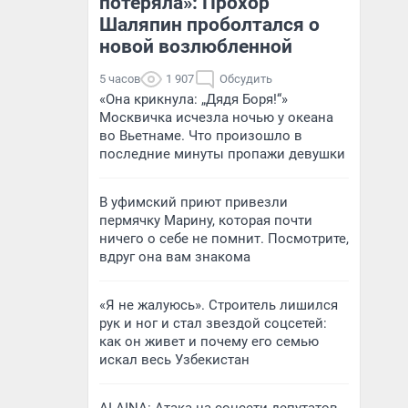
потеряла»: Прохор
Шаляпин проболтался о
новой возлюбленной
5 часов
1 907
Обсудить
«Она крикнула: „Дядя Боря!“»
Москвичка исчезла ночью у океана
во Вьетнаме. Что произошло в
последние минуты пропажи девушки
В уфимский приют привезли
пермячку Марину, которая почти
ничего о себе не помнит. Посмотрите,
вдруг она вам знакома
«Я не жалуюсь». Строитель лишился
рук и ног и стал звездой соцсетей:
как он живет и почему его семью
искал весь Узбекистан