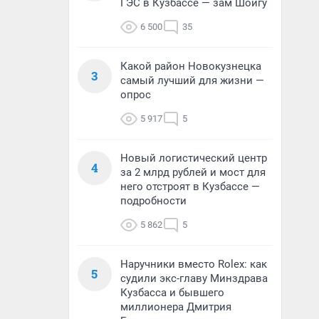
ГЭС в Кузбассе — зам Шойгу
6 500
35
Какой район Новокузнецка
3
самый лучший для жизни —
опрос
5 917
5
Новый логистический центр
4
за 2 млрд рублей и мост для
него отстроят в Кузбассе —
подробности
5 862
5
Наручники вместо Rolex: как
5
судили экс-главу Минздрава
Кузбасса и бывшего
миллионера Дмитрия