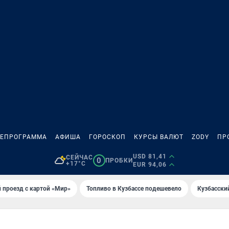
ЛЕПРОГРАММА
АФИША
ГОРОСКОП
КУРСЫ ВАЛЮТ
ZODY
ПР
USD 81,41
СЕЙЧАС
0
ПРОБКИ
+17°C
EUR 94,06
 проезд с картой «Мир»
Топливо в Кузбассе подешевело
Кузбасски