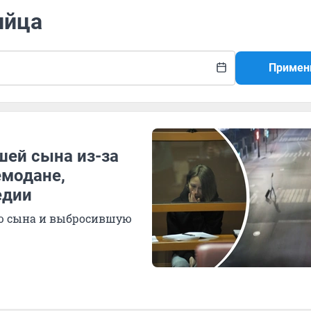
ийца
Примен
шей сына из-за
емодане,
едии
ю сына и выбросившую