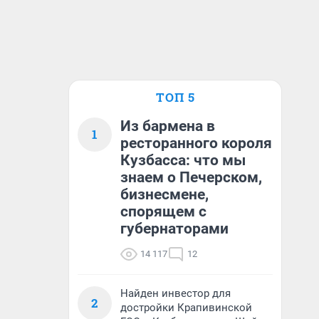
ТОП 5
Из бармена в
1
ресторанного короля
Кузбасса: что мы
знаем о Печерском,
бизнесмене,
спорящем с
губернаторами
14 117
12
Найден инвестор для
2
достройки Крапивинской