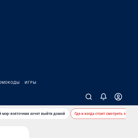
ОМОКОДЫ
ИГРЫ
й мэр-взяточник хочет выйти домой
Где и когда стоит смотреть звездоп