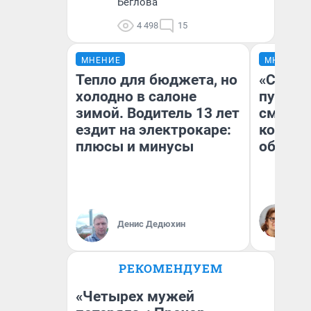
Беглова
4 498
15
МНЕНИЕ
МНЕНИЕ
Тепло для бюджета, но
«Спутал
холодно в салоне
пургу».
зимой. Водитель 13 лет
смерте
ездит на электрокаре:
которы
плюсы и минусы
обнару
Ир
Гл
Денис Дедюхин
«Р
Во
РЕКОМЕНДУЕМ
«Четырех мужей