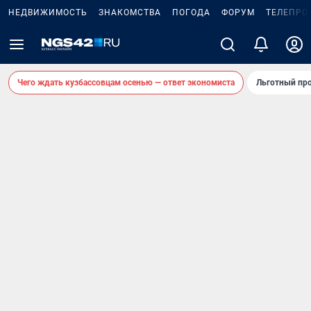
НЕДВИЖИМОСТЬ
ЗНАКОМСТВА
ПОГОДА
ФОРУМ
ТЕЛЕПРО
Чего ждать кузбассовцам осенью — ответ экономиста
Льготный про