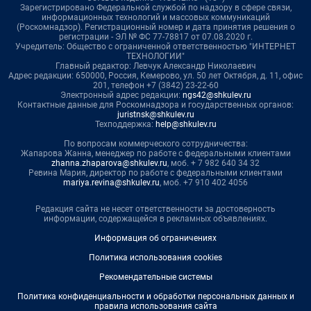
Зарегистрировано Федеральной службой по надзору в сфере связи,
информационных технологий и массовых коммуникаций
(Роскомнадзор). Регистрационный номер и дата принятия решения о
регистрации - ЭЛ № ФС 77-78817 от 07.08.2020 г.
Учредитель: Общество с ограниченной ответственностью "ИНТЕРНЕТ
ТЕХНОЛОГИИ"
Главный редактор: Левчук Александр Николаевич
Адрес редакции: 650000, Россия, Кемерово, ул. 50 лет Октября, д. 11, офис
201, телефон +7 (3842) 23-22-60
Электронный адрес редакции:
ngs42@shkulev.ru
Контактные данные для Роскомнадзора и государственных органов:
juristnsk@shkulev.ru
Техподдержка:
help@shkulev.ru
По вопросам коммерческого сотрудничества:
Жапарова Жанна, менеджер по работе с федеральными клиентами
zhanna.zhaparova@shkulev.ru
, моб. + 7 982 640 34 32
Ревина Мария, директор по работе с федеральными клиентами
mariya.revina@shkulev.ru
, моб. +7 910 402 4056
Редакция сайта не несет ответственности за достоверность
информации, содержащейся в рекламных объявлениях.
Информация об ограничениях
Политика использования cookies
Рекомендательные системы
Политика конфиденциальности и обработки персональных данных и
правила использования сайта