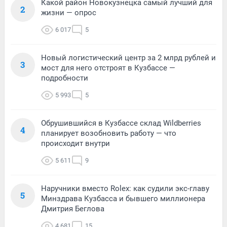
Какой район Новокузнецка самый лучший для
2
жизни — опрос
6 017
5
Новый логистический центр за 2 млрд рублей и
3
мост для него отстроят в Кузбассе —
подробности
5 993
5
Обрушившийся в Кузбассе склад Wildberries
4
планирует возобновить работу — что
происходит внутри
5 611
9
Наручники вместо Rolex: как судили экс-главу
5
Минздрава Кузбасса и бывшего миллионера
Дмитрия Беглова
4 681
15