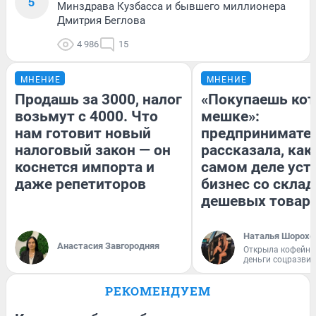
5
Минздрава Кузбасса и бывшего миллионера
Дмитрия Беглова
4 986
15
МНЕНИЕ
МНЕНИЕ
Продашь за 3000, налог
«Покупаешь кот
возьмут с 4000. Что
мешке»:
нам готовит новый
предпринимате
налоговый закон — он
рассказала, как
коснется импорта и
самом деле уст
даже репетиторов
бизнес со скла
дешевых товар
Наталья Шорохо
Анастасия Завгородняя
Открыла кофейну
деньги соцразви
РЕКОМЕНДУЕМ