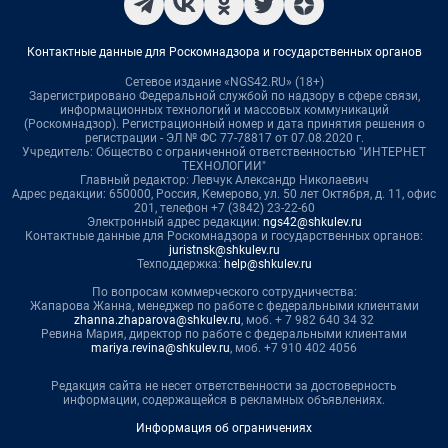
Контактные данные для Роскомнадзора и государственных органов
Сетевое издание «NGS42.RU» (18+)
Зарегистрировано Федеральной службой по надзору в сфере связи,
информационных технологий и массовых коммуникаций
(Роскомнадзор). Регистрационный номер и дата принятия решения о
регистрации - ЭЛ № ФС 77-78817 от 07.08.2020 г.
Учредитель: Общество с ограниченной ответственностью "ИНТЕРНЕТ
ТЕХНОЛОГИИ"
Главный редактор: Левчук Александр Николаевич
Адрес редакции: 650000, Россия, Кемерово, ул. 50 лет Октября, д. 11, офис
201, телефон +7 (3842) 23-22-60
Электронный адрес редакции:
ngs42@shkulev.ru
Контактные данные для Роскомнадзора и государственных органов:
juristnsk@shkulev.ru
Техподдержка:
help@shkulev.ru
По вопросам коммерческого сотрудничества:
Жапарова Жанна, менеджер по работе с федеральными клиентами
zhanna.zhaparova@shkulev.ru
, моб. + 7 982 640 34 32
Ревина Мария, директор по работе с федеральными клиентами
mariya.revina@shkulev.ru
, моб. +7 910 402 4056
Редакция сайта не несет ответственности за достоверность
информации, содержащейся в рекламных объявлениях.
Информация об ограничениях