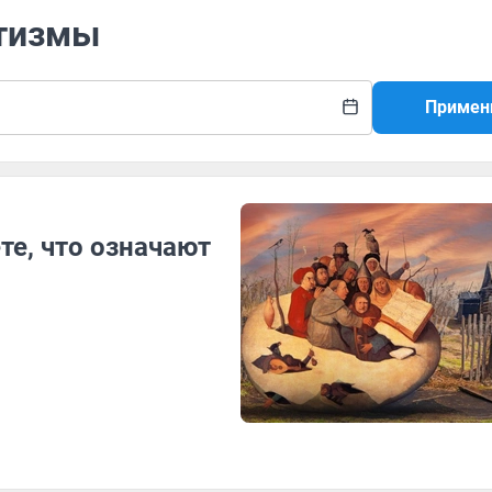
ктизмы
Примен
те, что означают