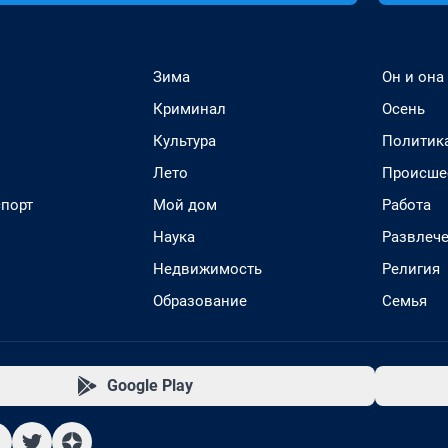
Зима
Он и она
Криминал
Осень
Культура
Политик
Лето
Происше
спорт
Мой дом
Работа
Наука
Развлеч
Недвижимость
Религия
Образование
Семья
Google Play