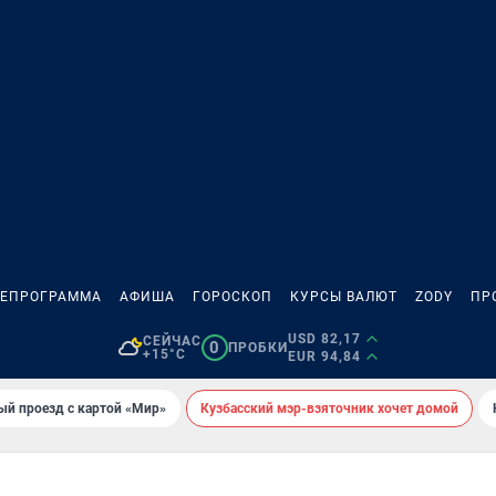
ЛЕПРОГРАММА
АФИША
ГОРОСКОП
КУРСЫ ВАЛЮТ
ZODY
ПР
USD 82,17
СЕЙЧАС
0
ПРОБКИ
+15°C
EUR 94,84
ый проезд с картой «Мир»
Кузбасский мэр-взяточник хочет домой