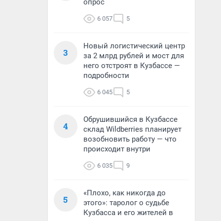
опрос
6 057
5
Новый логистический центр
3
за 2 млрд рублей и мост для
него отстроят в Кузбассе —
подробности
6 045
5
Обрушившийся в Кузбассе
4
склад Wildberries планирует
возобновить работу — что
происходит внутри
6 035
9
«Плохо, как никогда до
5
этого»: таролог о судьбе
Кузбасса и его жителей в