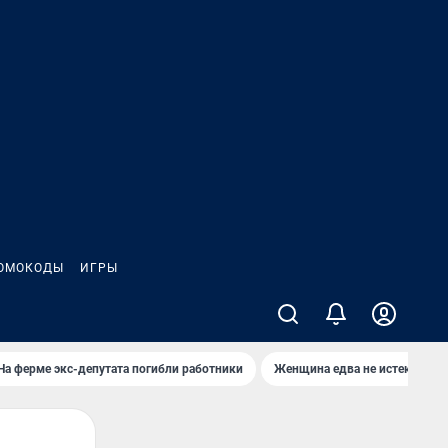
ОМОКОДЫ
ИГРЫ
На ферме экс-депутата погибли работники
Женщина едва не истекла кро