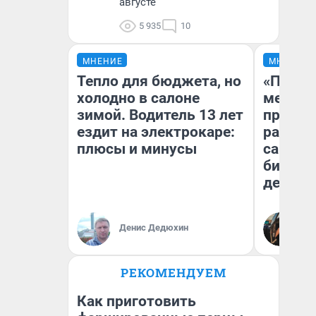
августе
5 935
10
МНЕНИЕ
МНЕНИЕ
Тепло для бюджета, но
«Покуп
холодно в салоне
мешке»
зимой. Водитель 13 лет
предпр
ездит на электрокаре:
рассказ
плюсы и минусы
самом 
бизнес
дешевы
На
Денис Дедюхин
От
де
РЕКОМЕНДУЕМ
Как приготовить