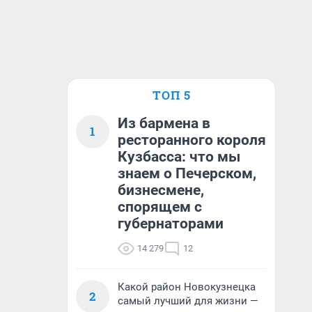
ТОП 5
Из бармена в
1
ресторанного короля
Кузбасса: что мы
знаем о Печерском,
бизнесмене,
спорящем с
губернаторами
14 279
12
Какой район Новокузнецка
2
самый лучший для жизни —