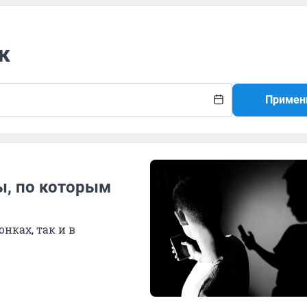
к
Примен
зы, по которым
нках, так и в