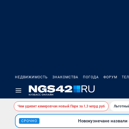
НЕДВИЖИМОСТЬ
ЗНАКОМСТВА
ПОГОДА
ФОРУМ
ТЕ
Чем удивит кемеровчан новый Парк за 1,3 млрд руб
Льготный
Новокузнечане назвали
СРОЧНО