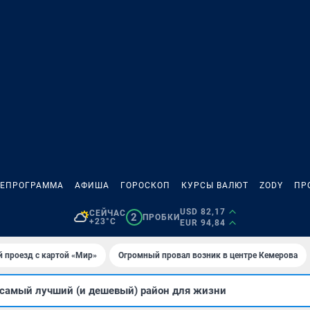
ЛЕПРОГРАММА
АФИША
ГОРОСКОП
КУРСЫ ВАЛЮТ
ZODY
ПР
USD 82,17
СЕЙЧАС
2
ПРОБКИ
+23°C
EUR 94,84
 проезд с картой «Мир»
Огромный провал возник в центре Кемерова
 самый лучший (и дешевый) район для жизни