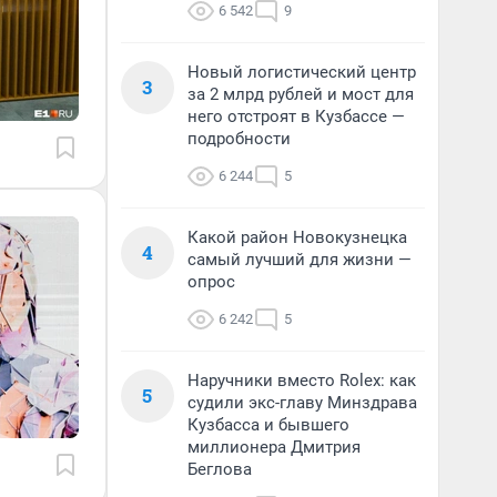
6 542
9
Новый логистический центр
3
за 2 млрд рублей и мост для
него отстроят в Кузбассе —
подробности
6 244
5
Какой район Новокузнецка
4
самый лучший для жизни —
опрос
6 242
5
Наручники вместо Rolex: как
5
судили экс-главу Минздрава
Кузбасса и бывшего
миллионера Дмитрия
Беглова