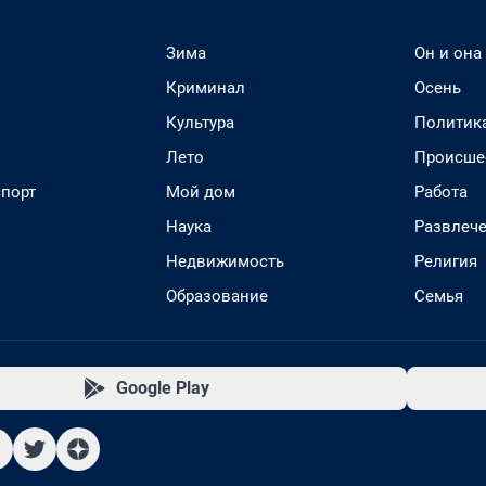
Зима
Он и она
Криминал
Осень
Культура
Политик
Лето
Происше
спорт
Мой дом
Работа
Наука
Развлеч
Недвижимость
Религия
Образование
Семья
Google Play