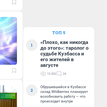
ТОП 5
«Плохо, как никогда
1
до этого»: таролог о
судьбе Кузбасса и
его жителей в
августе
15 202
24
Обрушившийся в Кузбассе
2
склад Wildberries планирует
возобновить работу — что
происходит внутри