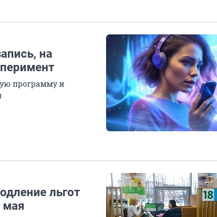
апись, на
сперимент
ную программу и
м
одление льгот
8 мая