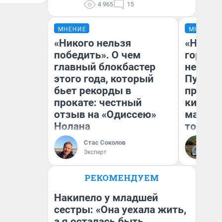
4 965
15
МНЕНИЕ
МНЕНИЕ
«Никого нельзя
«Нет н
победить». О чем
городов
главный блокбастер
недофи
этого года, который
Путеше
бьет рекорды в
проеха
прокате: честный
киломе
отзыв на «Одиссею»
машине
Нолана
того
Стас Соколов
Ек
Эксперт
РЕКОМЕНДУЕМ
Накипело у младшей
сестры: «Она уехала жить,
а я осталась быть