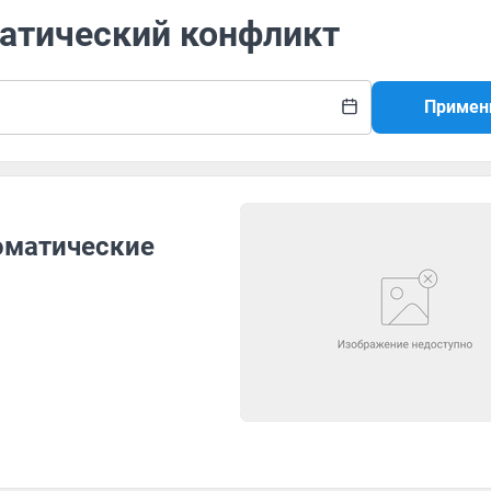
матический конфликт
Примен
оматические