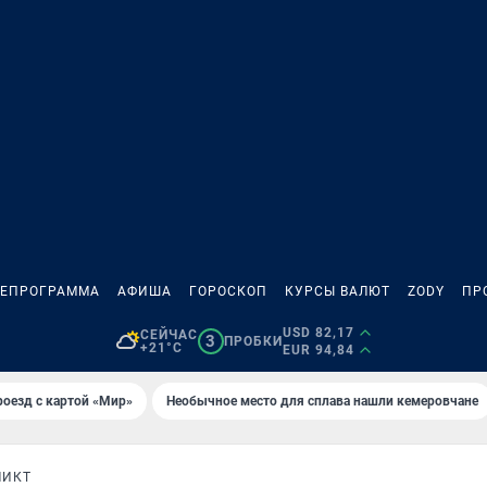
ЛЕПРОГРАММА
АФИША
ГОРОСКОП
КУРСЫ ВАЛЮТ
ZODY
ПР
USD 82,17
СЕЙЧАС
3
ПРОБКИ
+21°C
EUR 94,84
оезд с картой «Мир»
Необычное место для сплава нашли кемеровчане
ЛИКТ