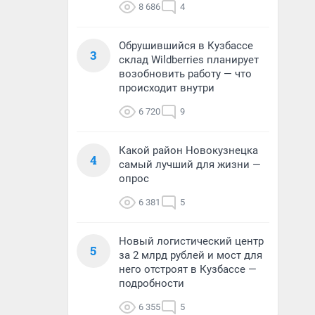
8 686
4
Обрушившийся в Кузбассе
3
склад Wildberries планирует
возобновить работу — что
происходит внутри
6 720
9
Какой район Новокузнецка
4
самый лучший для жизни —
опрос
6 381
5
Новый логистический центр
5
за 2 млрд рублей и мост для
него отстроят в Кузбассе —
подробности
6 355
5