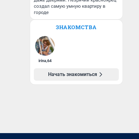
даже дверями. Незрячий красноярец
создал самую умную квартиру в
городе
ЗНАКОМСТВА
irina
,
64
Начать знакомиться