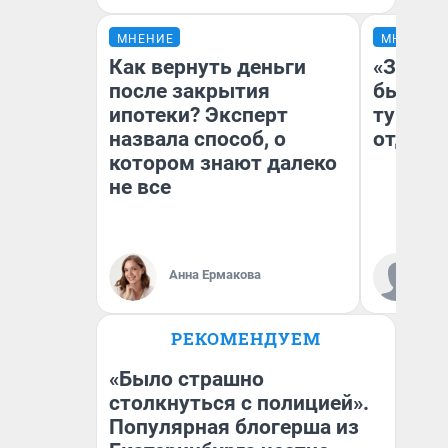
МНЕНИЕ
МНЕНИЕ
Как вернуть деньги
«За не
после закрытия
были с
ипотеки? Эксперт
турист
назвала способ, о
отдыхе
котором знают далеко
не все
Ал
Анна Ермакова
за
ре
РЕКОМЕНДУЕМ
«Было страшно
столкнуться с полицией».
Популярная блогерша из