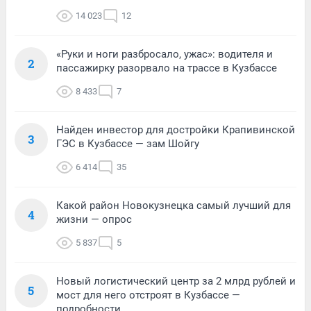
14 023
12
«Руки и ноги разбросало, ужас»: водителя и
2
пассажирку разорвало на трассе в Кузбассе
8 433
7
Найден инвестор для достройки Крапивинской
3
ГЭС в Кузбассе — зам Шойгу
6 414
35
Какой район Новокузнецка самый лучший для
4
жизни — опрос
5 837
5
Новый логистический центр за 2 млрд рублей и
5
мост для него отстроят в Кузбассе —
подробности