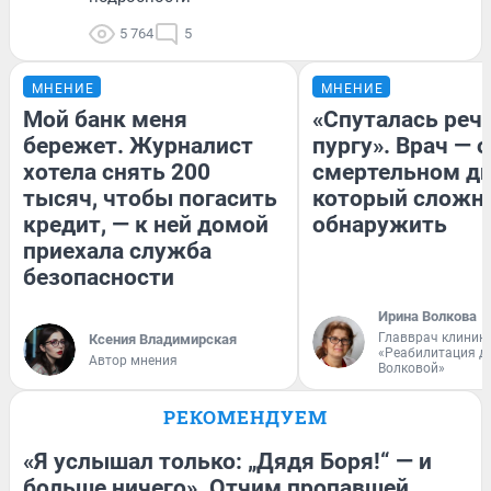
5 764
5
МНЕНИЕ
МНЕНИЕ
Мой банк меня
«Спуталась речь
бережет. Журналист
пургу». Врач — о
хотела снять 200
смертельном ди
тысяч, чтобы погасить
который сложн
кредит, — к ней домой
обнаружить
приехала служба
безопасности
Ирина Волкова
Главврач клиник
Ксения Владимирская
«Реабилитация д
Автор мнения
Волковой»
РЕКОМЕНДУЕМ
«Я услышал только: „Дядя Боря!“ — и
больше ничего». Отчим пропавшей