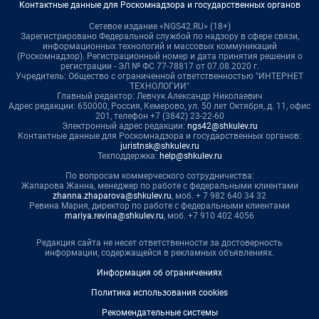
Контактные данные для Роскомнадзора и государственных органов
Сетевое издание «NGS42.RU» (18+)
Зарегистрировано Федеральной службой по надзору в сфере связи,
информационных технологий и массовых коммуникаций
(Роскомнадзор). Регистрационный номер и дата принятия решения о
регистрации - ЭЛ № ФС 77-78817 от 07.08.2020 г.
Учредитель: Общество с ограниченной ответственностью "ИНТЕРНЕТ
ТЕХНОЛОГИИ"
Главный редактор: Левчук Александр Николаевич
Адрес редакции: 650000, Россия, Кемерово, ул. 50 лет Октября, д. 11, офис
201, телефон +7 (3842) 23-22-60
Электронный адрес редакции:
ngs42@shkulev.ru
Контактные данные для Роскомнадзора и государственных органов:
juristnsk@shkulev.ru
Техподдержка:
help@shkulev.ru
По вопросам коммерческого сотрудничества:
Жапарова Жанна, менеджер по работе с федеральными клиентами
zhanna.zhaparova@shkulev.ru
, моб. + 7 982 640 34 32
Ревина Мария, директор по работе с федеральными клиентами
mariya.revina@shkulev.ru
, моб. +7 910 402 4056
Редакция сайта не несет ответственности за достоверность
информации, содержащейся в рекламных объявлениях.
Информация об ограничениях
Политика использования cookies
Рекомендательные системы