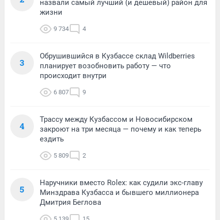
назвали самый лучший (и дешевый) район для
жизни
9 734
4
Обрушившийся в Кузбассе склад Wildberries
3
планирует возобновить работу — что
происходит внутри
6 807
9
Трассу между Кузбассом и Новосибирском
4
закроют на три месяца — почему и как теперь
ездить
5 809
2
Наручники вместо Rolex: как судили экс-главу
5
Минздрава Кузбасса и бывшего миллионера
Дмитрия Беглова
5 139
15