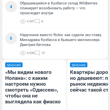
Обрушившийся в Кузбассе склад Wildberries
4
планирует возобновить работу — что
происходит внутри
4 547
8
Наручники вместо Rolex: как судили экс-главу
5
Минздрава Кузбасса и бывшего миллионера
Дмитрия Беглова
4 538
15
МНЕНИЕ
МНЕНИЕ
«Мы видим нового
Квартиры доро
Нолана»: с каким
но дешевеют: п
настроем нужно
рынок недвижи
смотреть «Одиссею»,
сейчас такой с
чтобы она не
выглядела как фиаско