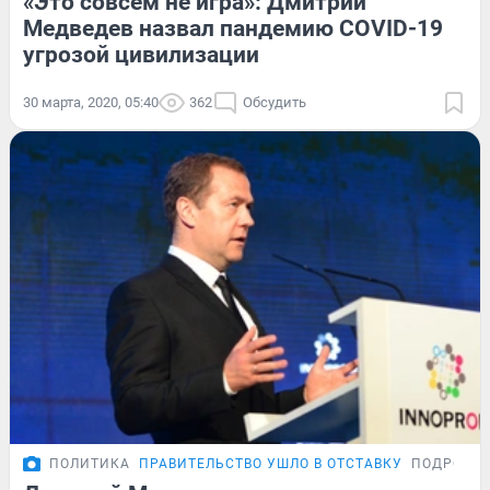
«Это совсем не игра»: Дмитрий
Медведев назвал пандемию COVID-19
угрозой цивилизации
30 марта, 2020, 05:40
362
Обсудить
ПОЛИТИКА
ПРАВИТЕЛЬСТВО УШЛО В ОТСТАВКУ
ПОДРОБН