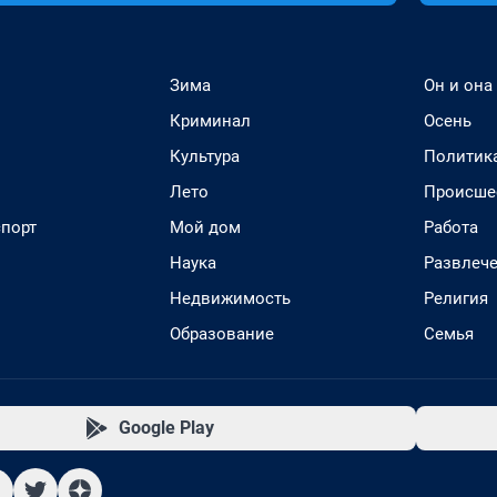
Зима
Он и она
Криминал
Осень
Культура
Политик
Лето
Происше
спорт
Мой дом
Работа
Наука
Развлеч
Недвижимость
Религия
Образование
Семья
Google Play