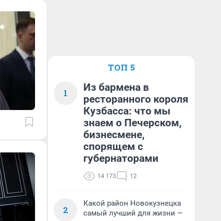
ТОП 5
Из бармена в
1
ресторанного короля
Кузбасса: что мы
знаем о Печерском,
бизнесмене,
спорящем с
губернаторами
14 173
12
Какой район Новокузнецка
2
самый лучший для жизни —