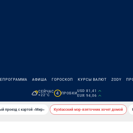
ЛЕПРОГРАММА
АФИША
ГОРОСКОП
КУРСЫ ВАЛЮТ
ZODY
ПР
USD 81,41
СЕЙЧАС
4
ПРОБКИ
+22°C
EUR 94,06
ый проезд с картой «Мир»
Кузбасский мэр-взяточник хочет домой