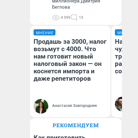
миллионера Дмитрия
Беглова
4 599
15
МНЕНИЕ
МНЕНИЕ
Продашь за 3000, налог
Наслед
возьмут с 4000. Что
чудом 
нам готовит новый
трансп
налоговый закон — он
разнес
коснется импорта и
советс
даже репетиторов
Ол
Бл
Анастасия Завгородняя
вл
би
РЕКОМЕНДУЕМ
Как приготовить