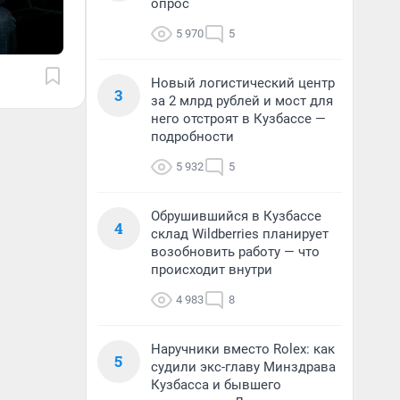
опрос
5 970
5
Новый логистический центр
3
за 2 млрд рублей и мост для
него отстроят в Кузбассе —
подробности
5 932
5
Обрушившийся в Кузбассе
4
склад Wildberries планирует
возобновить работу — что
происходит внутри
4 983
8
Наручники вместо Rolex: как
5
судили экс-главу Минздрава
Кузбасса и бывшего