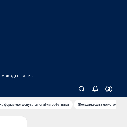
ОМОКОДЫ
ИГРЫ
На ферме экс-депутата погибли работники
Женщина едва не истекла кро