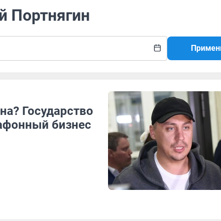
й Портнягин
Примен
на? Государство
рафонный бизнес