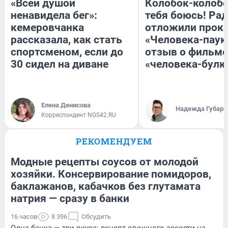
«Всей душой
Колобок-колобо
ненавидела бег»:
тебя боюсь! Рад
кемеровчанка
отложили прок
рассказала, как стать
«Человека-паук
спортсменом, если до
отзыв о фильме
30 сидел на диване
«человека-булк
Елена Денисова
Надежда Губарь
Корреспондент NGS42.RU
РЕКОМЕНДУЕМ
Модные рецепты соусов от молодой
хозяйки. Консервирование помидоров,
баклажанов, кабачков без глутамата
натрия — сразу в банки
16 часов
8 396
Обсудить