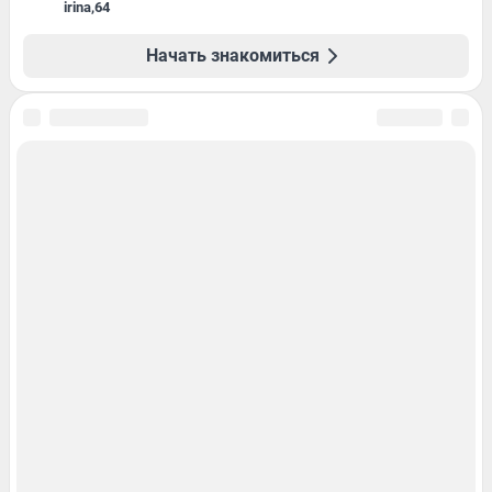
irina
,
64
Начать знакомиться