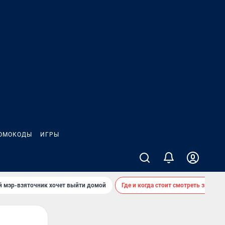
ОМОКОДЫ
ИГРЫ
й мэр-взяточник хочет выйти домой
Где и когда стоит смотреть звездоп