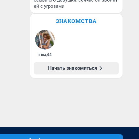
семьи его девушки, сейчас он звонит
ей с угрозами
ЗНАКОМСТВА
irina
,
64
Начать знакомиться