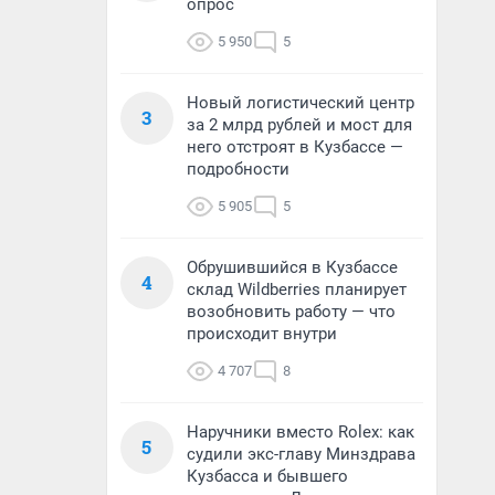
опрос
5 950
5
Новый логистический центр
3
за 2 млрд рублей и мост для
него отстроят в Кузбассе —
подробности
5 905
5
Обрушившийся в Кузбассе
4
склад Wildberries планирует
возобновить работу — что
происходит внутри
4 707
8
Наручники вместо Rolex: как
5
судили экс-главу Минздрава
Кузбасса и бывшего