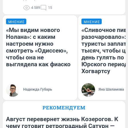
4 589
15
МНЕНИЕ
МНЕНИЕ
«Мы видим нового
«Сливочное пив
Нолана»: с каким
разочаровало»:
настроем нужно
туристы заплат
смотреть «Одиссею»,
тысяч, чтобы ц
чтобы она не
день гулять по 
выглядела как фиаско
Юрского период
Хогвартсу
Надежда Губарь
Яна Шаламова
РЕКОМЕНДУЕМ
Август перевернет жизнь Козерогов. К
чему готовит ретроградный Сатурн —