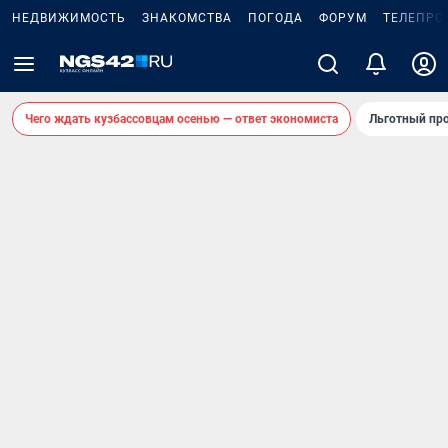
НЕДВИЖИМОСТЬ
ЗНАКОМСТВА
ПОГОДА
ФОРУМ
ТЕЛЕПРО
Чего ждать кузбассовцам осенью — ответ экономиста
Льготный про