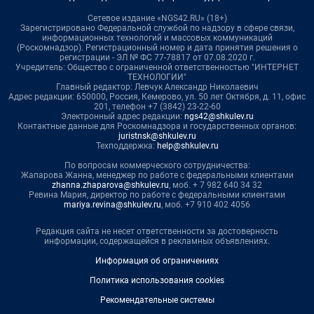
Сетевое издание «NGS42.RU» (18+)
Зарегистрировано Федеральной службой по надзору в сфере связи,
информационных технологий и массовых коммуникаций
(Роскомнадзор). Регистрационный номер и дата принятия решения о
регистрации - ЭЛ № ФС 77-78817 от 07.08.2020 г.
Учредитель: Общество с ограниченной ответственностью "ИНТЕРНЕТ
ТЕХНОЛОГИИ"
Главный редактор: Левчук Александр Николаевич
Адрес редакции: 650000, Россия, Кемерово, ул. 50 лет Октября, д. 11, офис
201, телефон +7 (3842) 23-22-60
Электронный адрес редакции:
ngs42@shkulev.ru
Контактные данные для Роскомнадзора и государственных органов:
juristnsk@shkulev.ru
Техподдержка:
help@shkulev.ru
По вопросам коммерческого сотрудничества:
Жапарова Жанна, менеджер по работе с федеральными клиентами
zhanna.zhaparova@shkulev.ru
, моб. + 7 982 640 34 32
Ревина Мария, директор по работе с федеральными клиентами
mariya.revina@shkulev.ru
, моб. +7 910 402 4056
Редакция сайта не несет ответственности за достоверность
информации, содержащейся в рекламных объявлениях.
Информация об ограничениях
Политика использования cookies
Рекомендательные системы