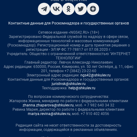
Контактные данные для Роскомнадзора и государственных органов
Сетевое издание «NGS42.RU» (18+)
Зарегистрировано Федеральной службой по надзору в сфере связи,
информационных технологий и массовых коммуникаций
(Роскомнадзор). Регистрационный номер и дата принятия решения о
регистрации - ЭЛ № ФС 77-78817 от 07.08.2020 г.
Учредитель: Общество с ограниченной ответственностью "ИНТЕРНЕТ
ТЕХНОЛОГИИ"
Главный редактор: Левчук Александр Николаевич
Адрес редакции: 650000, Россия, Кемерово, ул. 50 лет Октября, д. 11, офис
201, телефон +7 (3842) 23-22-60
Электронный адрес редакции:
ngs42@shkulev.ru
Контактные данные для Роскомнадзора и государственных органов:
juristnsk@shkulev.ru
Техподдержка:
help@shkulev.ru
По вопросам коммерческого сотрудничества:
Жапарова Жанна, менеджер по работе с федеральными клиентами
zhanna.zhaparova@shkulev.ru
, моб. + 7 982 640 34 32
Ревина Мария, директор по работе с федеральными клиентами
mariya.revina@shkulev.ru
, моб. +7 910 402 4056
Редакция сайта не несет ответственности за достоверность
информации, содержащейся в рекламных объявлениях.