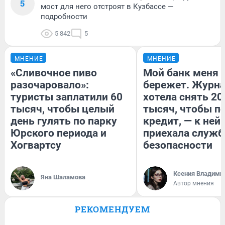
5
мост для него отстроят в Кузбассе —
подробности
5 842
5
МНЕНИЕ
МНЕНИЕ
«Сливочное пиво
Мой банк меня
разочаровало»:
бережет. Журн
туристы заплатили 60
хотела снять 20
тысяч, чтобы целый
тысяч, чтобы п
день гулять по парку
кредит, — к ней
Юрского периода и
приехала служб
Хогвартсу
безопасности
Ксения Владими
Яна Шаламова
Автор мнения
РЕКОМЕНДУЕМ