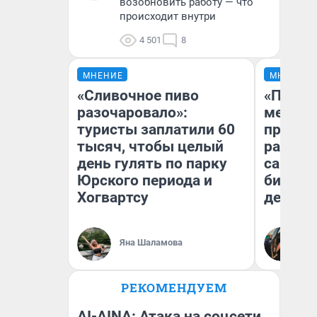
возобновить работу — что
происходит внутри
4 501
8
МНЕНИЕ
МНЕНИЕ
«Сливочное пиво
«Покуп
разочаровало»:
мешке»
туристы заплатили 60
предпр
тысяч, чтобы целый
рассказ
день гулять по парку
самом 
Юрского периода и
бизнес
Хогвартсу
дешевы
На
Яна Шаламова
От
де
РЕКОМЕНДУЕМ
AI-AINA: Атака на соцсети