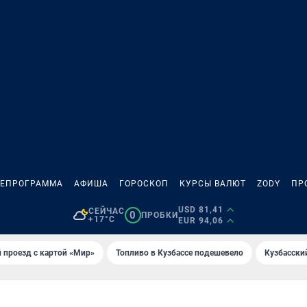
ЛЕПРОГРАММА
АФИША
ГОРОСКОП
КУРСЫ ВАЛЮТ
ZODY
ПР
USD 81,41
СЕЙЧАС
0
ПРОБКИ
+17°C
EUR 94,06
 проезд с картой «Мир»
Топливо в Кузбассе подешевело
Кузбасски