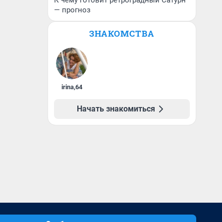
К чему готовит ретроградный Сатурн
— прогноз
ЗНАКОМСТВА
irina
,
64
Начать знакомиться