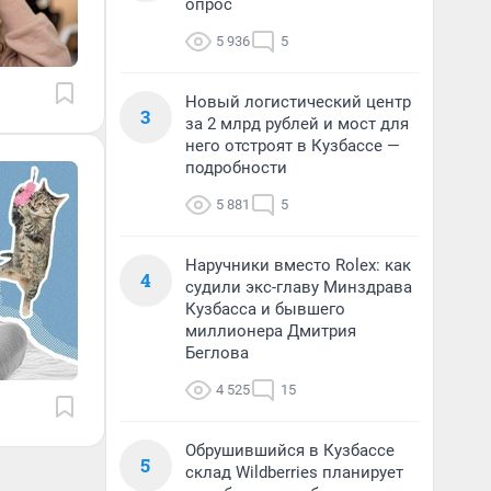
опрос
5 936
5
Новый логистический центр
3
за 2 млрд рублей и мост для
него отстроят в Кузбассе —
подробности
5 881
5
Наручники вместо Rolex: как
4
судили экс-главу Минздрава
Кузбасса и бывшего
миллионера Дмитрия
Беглова
4 525
15
Обрушившийся в Кузбассе
5
склад Wildberries планирует