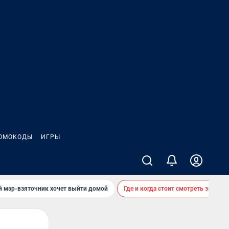
ОМОКОДЫ
ИГРЫ
й мэр-взяточник хочет выйти домой
Где и когда стоит смотреть звездоп