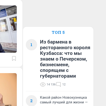
ТОП 5
Из бармена в
1
ресторанного короля
Кузбасса: что мы
знаем о Печерском,
бизнесмене,
спорящем с
губернаторами
14 136
12
Какой район Новокузнецка
2
самый лучший для жизни —