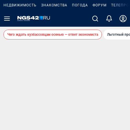
НЕДВИЖИМОСТЬ
ЗНАКОМСТВА
ПОГОДА
ФОРУМ
ТЕЛЕПРО
Чего ждать кузбассовцам осенью — ответ экономиста
Льготный про