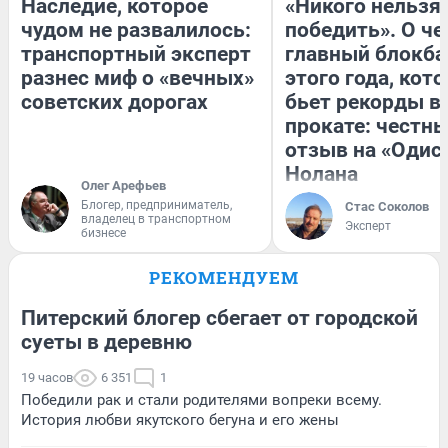
Наследие, которое
«Никого нельзя
чудом не развалилось:
победить». О ч
транспортный эксперт
главный блокба
разнес миф о «вечных»
этого года, кот
советских дорогах
бьет рекорды в
прокате: честн
отзыв на «Одис
Нолана
Олег Арефьев
Блогер, предприниматель,
Стас Соколов
владелец в транспортном
Эксперт
бизнесе
РЕКОМЕНДУЕМ
Питерский блогер сбегает от городской
суеты в деревню
19 часов
6 351
1
Победили рак и стали родителями вопреки всему.
История любви якутского бегуна и его жены