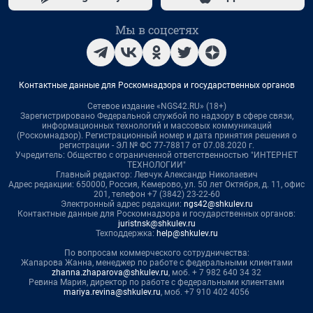
Мы в соцсетях
Контактные данные для Роскомнадзора и государственных органов
Сетевое издание «NGS42.RU» (18+)
Зарегистрировано Федеральной службой по надзору в сфере связи,
информационных технологий и массовых коммуникаций
(Роскомнадзор). Регистрационный номер и дата принятия решения о
регистрации - ЭЛ № ФС 77-78817 от 07.08.2020 г.
Учредитель: Общество с ограниченной ответственностью "ИНТЕРНЕТ
ТЕХНОЛОГИИ"
Главный редактор: Левчук Александр Николаевич
Адрес редакции: 650000, Россия, Кемерово, ул. 50 лет Октября, д. 11, офис
201, телефон +7 (3842) 23-22-60
Электронный адрес редакции:
ngs42@shkulev.ru
Контактные данные для Роскомнадзора и государственных органов:
juristnsk@shkulev.ru
Техподдержка:
help@shkulev.ru
По вопросам коммерческого сотрудничества:
Жапарова Жанна, менеджер по работе с федеральными клиентами
zhanna.zhaparova@shkulev.ru
, моб. + 7 982 640 34 32
Ревина Мария, директор по работе с федеральными клиентами
mariya.revina@shkulev.ru
, моб. +7 910 402 4056