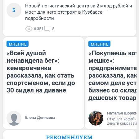
Новый логистический центр за 2 млрд рублей и
5
мост для него отстроят в Кузбассе —
подробности
6 351
5
МНЕНИЕ
МНЕНИЕ
«Всей душой
«Покупаешь кот
ненавидела бег»:
мешке»:
кемеровчанка
предпринимате
рассказала, как стать
рассказала, как
спортсменом, если до
самом деле уст
30 сидел на диване
бизнес со скла
дешевых товар
Наталья Шорохо
Елена Денисова
Открыла кофейну
деньги соцразви
РЕКОМЕНДУЕМ