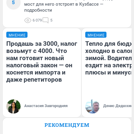
5
мост для него отстроят в Кузбассе —
подробности
6 079
5
МНЕНИЕ
МНЕНИЕ
Продашь за 3000, налог
Тепло для бюдж
возьмут с 4000. Что
холодно в сало
нам готовит новый
зимой. Водитель
налоговый закон — он
ездит на электр
коснется импорта и
плюсы и минус
даже репетиторов
Анастасия Завгородняя
Денис Дедюхин
РЕКОМЕНДУЕМ