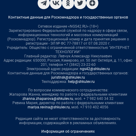
Контактные данные для Роскомнадзора и государственных органов
Сетевое издание «NGS42.RU» (18+)
Зарегистрировано Федеральной службой по надзору в сфере связи,
информационных технологий и массовых коммуникаций
(Роскомнадзор). Регистрационный номер и дата принятия решения о
регистрации - ЭЛ № ФС 77-78817 от 07.08.2020 г.
Учредитель: Общество с ограниченной ответственностью "ИНТЕРНЕТ
ТЕХНОЛОГИИ"
Главный редактор: Левчук Александр Николаевич
Адрес редакции: 650000, Россия, Кемерово, ул. 50 лет Октября, д. 11, офис
201, телефон +7 (3842) 23-22-60
Электронный адрес редакции:
ngs42@shkulev.ru
Контактные данные для Роскомнадзора и государственных органов:
juristnsk@shkulev.ru
Техподдержка:
help@shkulev.ru
По вопросам коммерческого сотрудничества:
Жапарова Жанна, менеджер по работе с федеральными клиентами
zhanna.zhaparova@shkulev.ru
, моб. + 7 982 640 34 32
Ревина Мария, директор по работе с федеральными клиентами
mariya.revina@shkulev.ru
, моб. +7 910 402 4056
Редакция сайта не несет ответственности за достоверность
информации, содержащейся в рекламных объявлениях.
Информация об ограничениях