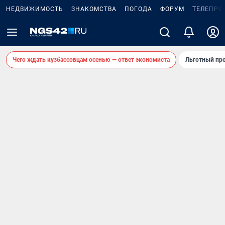
НЕДВИЖИМОСТЬ
ЗНАКОМСТВА
ПОГОДА
ФОРУМ
ТЕЛЕПРО
Чего ждать кузбассовцам осенью — ответ экономиста
Льготный про