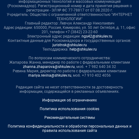
информационных технологий и массовых коммуникаций
(Роскомнадзор). Регистрационный номер и дата принятия решения о
регистрации - ЭЛ № ФС 77-78817 от 07.08.2020 г.
Учредитель: Общество с ограниченной ответственностью "ИНТЕРНЕТ
ТЕХНОЛОГИИ"
Главный редактор: Левчук Александр Николаевич
Адрес редакции: 650000, Россия, Кемерово, ул. 50 лет Октября, д. 11, офис
201, телефон +7 (3842) 23-22-60
Электронный адрес редакции:
ngs42@shkulev.ru
Контактные данные для Роскомнадзора и государственных органов:
juristnsk@shkulev.ru
Техподдержка:
help@shkulev.ru
По вопросам коммерческого сотрудничества:
Жапарова Жанна, менеджер по работе с федеральными клиентами
zhanna.zhaparova@shkulev.ru
, моб. + 7 982 640 34 32
Ревина Мария, директор по работе с федеральными клиентами
mariya.revina@shkulev.ru
, моб. +7 910 402 4056
Редакция сайта не несет ответственности за достоверность
информации, содержащейся в рекламных объявлениях.
Информация об ограничениях
Политика использования cookies
Рекомендательные системы
Политика конфиденциальности и обработки персональных данных и
правила использования сайта