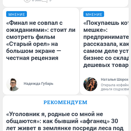
МНЕНИЕ
МНЕНИЕ
«Финал не совпал с
«Покупаешь кот
ожиданиями»: стоит ли
мешке»:
смотреть фильм
предпринимате
«Старый орел» на
рассказала, как
большом экране —
самом деле уст
честная рецензия
бизнес со скла
дешевых товар
Наталья Шорохо
Надежда Губарь
Открыла кофейну
деньги соцразви
РЕКОМЕНДУЕМ
«Уголовник я, родные со мной не
общаются»: как бывший «афганец» 30
лет живет в землянке посреди леса под