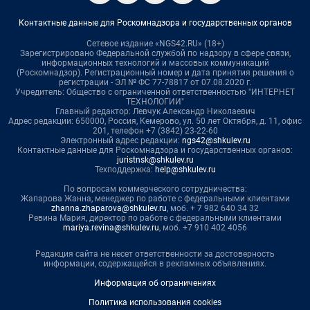
Контактные данные для Роскомнадзора и государственных органов
Сетевое издание «NGS42.RU» (18+)
Зарегистрировано Федеральной службой по надзору в сфере связи,
информационных технологий и массовых коммуникаций
(Роскомнадзор). Регистрационный номер и дата принятия решения о
регистрации - ЭЛ № ФС 77-78817 от 07.08.2020 г.
Учредитель: Общество с ограниченной ответственностью "ИНТЕРНЕТ
ТЕХНОЛОГИИ"
Главный редактор: Левчук Александр Николаевич
Адрес редакции: 650000, Россия, Кемерово, ул. 50 лет Октября, д. 11, офис
201, телефон +7 (3842) 23-22-60
Электронный адрес редакции:
ngs42@shkulev.ru
Контактные данные для Роскомнадзора и государственных органов:
juristnsk@shkulev.ru
Техподдержка:
help@shkulev.ru
По вопросам коммерческого сотрудничества:
Жапарова Жанна, менеджер по работе с федеральными клиентами
zhanna.zhaparova@shkulev.ru
, моб. + 7 982 640 34 32
Ревина Мария, директор по работе с федеральными клиентами
mariya.revina@shkulev.ru
, моб. +7 910 402 4056
Редакция сайта не несет ответственности за достоверность
информации, содержащейся в рекламных объявлениях.
Информация об ограничениях
Политика использования cookies