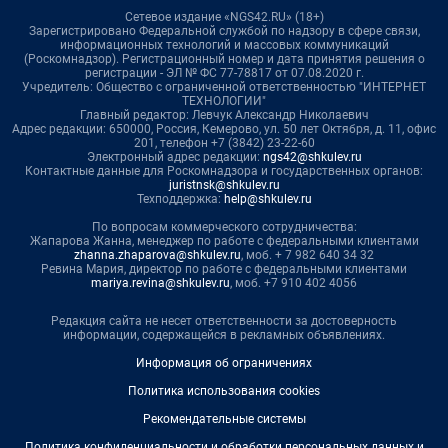
Сетевое издание «NGS42.RU» (18+)
Зарегистрировано Федеральной службой по надзору в сфере связи,
информационных технологий и массовых коммуникаций
(Роскомнадзор). Регистрационный номер и дата принятия решения о
регистрации - ЭЛ № ФС 77-78817 от 07.08.2020 г.
Учредитель: Общество с ограниченной ответственностью "ИНТЕРНЕТ
ТЕХНОЛОГИИ"
Главный редактор: Левчук Александр Николаевич
Адрес редакции: 650000, Россия, Кемерово, ул. 50 лет Октября, д. 11, офис
201, телефон +7 (3842) 23-22-60
Электронный адрес редакции:
ngs42@shkulev.ru
Контактные данные для Роскомнадзора и государственных органов:
juristnsk@shkulev.ru
Техподдержка:
help@shkulev.ru
По вопросам коммерческого сотрудничества:
Жапарова Жанна, менеджер по работе с федеральными клиентами
zhanna.zhaparova@shkulev.ru
, моб. + 7 982 640 34 32
Ревина Мария, директор по работе с федеральными клиентами
mariya.revina@shkulev.ru
, моб. +7 910 402 4056
Редакция сайта не несет ответственности за достоверность
информации, содержащейся в рекламных объявлениях.
Информация об ограничениях
Политика использования cookies
Рекомендательные системы
Политика конфиденциальности и обработки персональных данных и