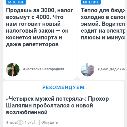
МНЕНИЕ
МНЕНИЕ
Продашь за 3000, налог
Тепло для бюдж
возьмут с 4000. Что
холодно в сало
нам готовит новый
зимой. Водитель
налоговый закон — он
ездит на электр
коснется импорта и
плюсы и минус
даже репетиторов
Анастасия Завгородняя
Денис Дедюхин
РЕКОМЕНДУЕМ
«Четырех мужей потеряла»: Прохор
Шаляпин проболтался о новой
возлюбленной
4 часа
1 575
Обсудить