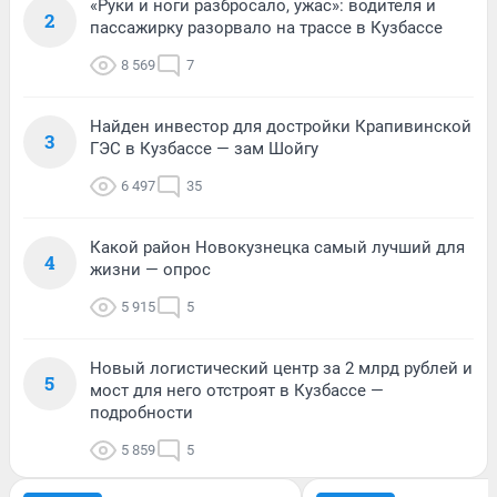
«Руки и ноги разбросало, ужас»: водителя и
2
пассажирку разорвало на трассе в Кузбассе
8 569
7
Найден инвестор для достройки Крапивинской
3
ГЭС в Кузбассе — зам Шойгу
6 497
35
Какой район Новокузнецка самый лучший для
4
жизни — опрос
5 915
5
Новый логистический центр за 2 млрд рублей и
5
мост для него отстроят в Кузбассе —
подробности
5 859
5