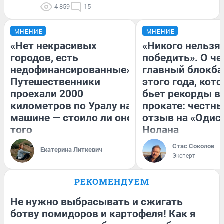
4 859
15
МНЕНИЕ
МНЕНИЕ
«Нет некрасивых
«Никого нельзя
городов, есть
победить». О ч
недофинансированные».
главный блокба
Путешественники
этого года, кот
проехали 2000
бьет рекорды в
километров по Уралу на
прокате: честн
машине — стоило ли оно
отзыв на «Одис
того
Нолана
Стас Соколов
Екатерина Литкевич
Эксперт
РЕКОМЕНДУЕМ
Не нужно выбрасывать и сжигать
ботву помидоров и картофеля! Как я