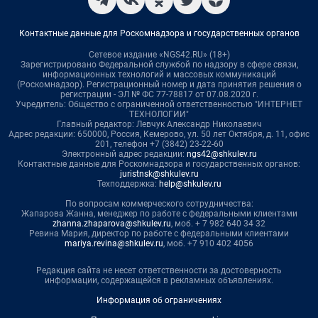
Контактные данные для Роскомнадзора и государственных органов
Сетевое издание «NGS42.RU» (18+)
Зарегистрировано Федеральной службой по надзору в сфере связи,
информационных технологий и массовых коммуникаций
(Роскомнадзор). Регистрационный номер и дата принятия решения о
регистрации - ЭЛ № ФС 77-78817 от 07.08.2020 г.
Учредитель: Общество с ограниченной ответственностью "ИНТЕРНЕТ
ТЕХНОЛОГИИ"
Главный редактор: Левчук Александр Николаевич
Адрес редакции: 650000, Россия, Кемерово, ул. 50 лет Октября, д. 11, офис
201, телефон +7 (3842) 23-22-60
Электронный адрес редакции:
ngs42@shkulev.ru
Контактные данные для Роскомнадзора и государственных органов:
juristnsk@shkulev.ru
Техподдержка:
help@shkulev.ru
По вопросам коммерческого сотрудничества:
Жапарова Жанна, менеджер по работе с федеральными клиентами
zhanna.zhaparova@shkulev.ru
, моб. + 7 982 640 34 32
Ревина Мария, директор по работе с федеральными клиентами
mariya.revina@shkulev.ru
, моб. +7 910 402 4056
Редакция сайта не несет ответственности за достоверность
информации, содержащейся в рекламных объявлениях.
Информация об ограничениях